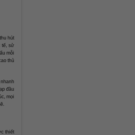
thu hút
 tế, sử
đấu mỗi
cao thủ
t nhanh
nạp đầu
úc, mọi
ẽ.
c thiết