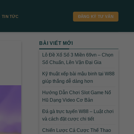
TIN TỨC
ĐĂNG KÝ TƯ VẤN
BÀI VIẾT MỚI
Lô Đề Xổ Số 3 Miền 69vn – Chọn
Số Chuẩn, Lên Vận Đại Gia
Kỹ thuật xếp bài mậu binh tại W88
giúp thắng dễ dàng hơn
Hướng Dẫn Chơi Slot Game Nổ
Hũ Dạng Video Cơ Bản
Đá gà trực tuyến W88 – Luật chơi
và cách đặt cược chi tiết
Chiến Lược Cá Cược Thể Thao