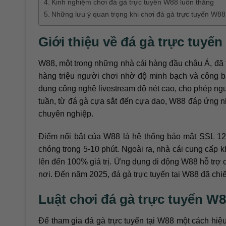
Kinh nghiệm chơi đá gà trực tuyến W88 luôn thắng
Những lưu ý quan trọng khi chơi đá gà trực tuyến W88
Giới thiệu về đá gà trực tuyế
W88, một trong những nhà cái hàng đầu châu Á, đã 
hàng triệu người chơi nhờ độ minh bạch và công bằ
dụng công nghệ livestream độ nét cao, cho phép ngư
tuần, từ đá gà cựa sắt đến cựa dao, W88 đáp ứng n
chuyên nghiệp.
Điểm nổi bật của W88 là hệ thống bảo mật SSL 128
chóng trong 5-10 phút. Ngoài ra, nhà cái cung cấp
lên đến 100% giá trị. Ứng dụng di động W88 hỗ trợ c
nơi. Đến năm 2025, đá gà trực tuyến tại W88 đã ch
Luật chơi đá gà trực tuyến W
Để tham gia đá gà trực tuyến tại W88 một cách hiệu