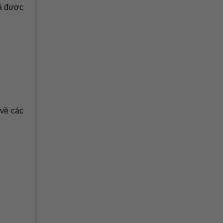
uả được
 về các