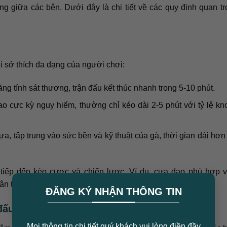
 giữa các bên. Dưới đây là chi tiết về các quy định quan tr
i sở thích đa dạng của người chơi:
g tính sát thương, trận đấu kết thúc nhanh trong 5-10 phút.
ao cực kỳ nguy hiểm, thường chỉ kéo dài 2-5 phút với tỷ lệ kn
, tập trung vào sức bền và kỹ thuật của gà, thời gian dài hơn
 tiếp đến kèo cược và chiến lược. Ví dụ, cựa dao phù hợp 
×
n tích dài hơi.
ĐĂNG KÝ NHẬN THÔNG TIN
đấu
Mọi thông tin chi tiết quý khách vui lòng điền đầy