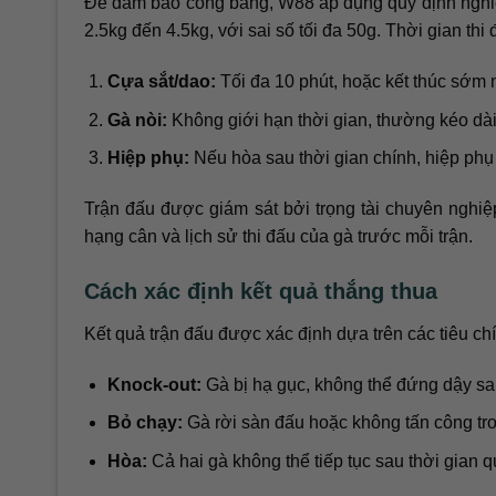
Để đảm bảo công bằng, W88 áp dụng quy định nghiê
2.5kg đến 4.5kg, với sai số tối đa 50g. Thời gian thi
Cựa sắt/dao:
Tối đa 10 phút, hoặc kết thúc sớm 
Gà nòi:
Không giới hạn thời gian, thường kéo dài
Hiệp phụ:
Nếu hòa sau thời gian chính, hiệp phụ
Trận đấu được giám sát bởi trọng tài chuyên nghiệ
hạng cân và lịch sử thi đấu của gà trước mỗi trận.
Cách xác định kết quả thắng thua
Kết quả trận đấu được xác định dựa trên các tiêu chí
Knock-out:
Gà bị hạ gục, không thể đứng dậy sa
Bỏ chạy:
Gà rời sàn đấu hoặc không tấn công tro
Hòa:
Cả hai gà không thể tiếp tục sau thời gian qu