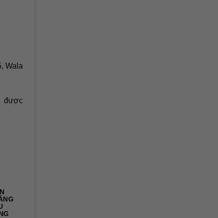
5, Wala
g được
ỀN
ẮNG
U
NG