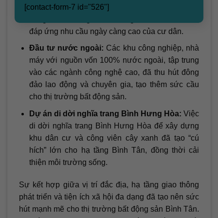
[contact-form-7 id="526"]
Hạ tầng tiện ích đồng bộ:
Sự phát triển của các
trung tâm thương mại, trường học, bệnh viện,…
đáp ứng nhu cầu ngày càng cao của cư dân.
Đầu tư nước ngoài:
Các khu công nghiệp, nhà
máy với nguồn vốn 100% nước ngoài, tập trung
vào các ngành công nghệ cao, đã thu hút đông
đảo lao động và chuyên gia, tạo thêm sức cầu
cho thị trường bất động sản.
Dự án di dời nghĩa trang Bình Hưng Hòa:
Việc
di dời nghĩa trang Bình Hưng Hòa để xây dựng
khu dân cư và công viên cây xanh đã tạo “cú
hích” lớn cho hạ tầng Bình Tân, đồng thời cải
thiện môi trường sống.
Sự kết hợp giữa vị trí đắc địa, hạ tầng giao thông
phát triển và tiện ích xã hội đa dạng đã tạo nên sức
hút mạnh mẽ cho thị trường bất động sản Bình Tân.