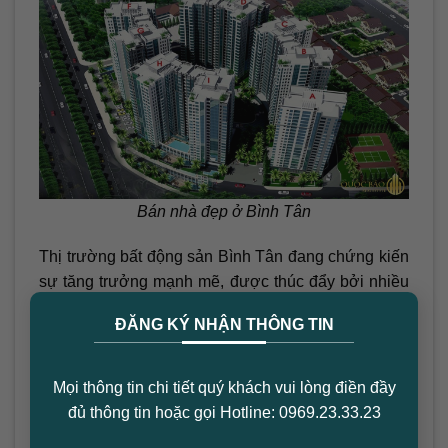
Bán nhà đẹp ở Bình Tân
Thị trường bất động sản Bình Tân đang chứng kiến
sự tăng trưởng mạnh mẽ, được thúc đẩy bởi nhiều
×
yếu tố thuận lợi:
ĐĂNG KÝ NHẬN THÔNG TIN
Xu hướng dịch chuyển ra vùng ven:
Khi quỹ
đất trung tâm khan hiếm và giá cả leo thang, Bình
Mọi thông tin chi tiết quý khách vui lòng điền đầy
Tân trở thành lựa chọn hấp dẫn với không gian
đủ thông tin hoặc gọi Hotline: 0969.23.33.23
sống rộng rãi và giá cả phải chăng hơn.