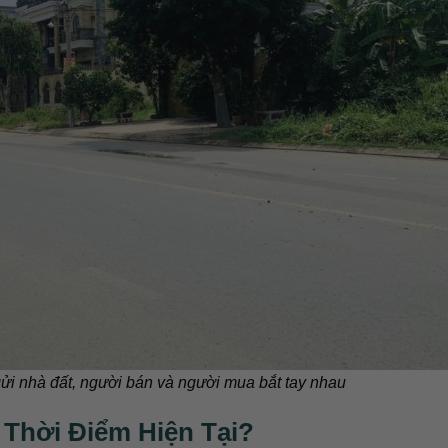
 gửi nhà đất, người bán và người mua bắt tay nhau
 Thời Điểm Hiện Tại?