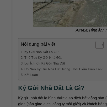
Alt text: Hình ảnh
Nội dung bài viết
Ký Gửi Nhà Đất Là Gì?
Thủ Tục Ký Gửi Nhà Đất
Lợi Ích Khi Ký Gửi Nhà Đất
Có Nên Ký Gửi Nhà Đất Trong Thời Điểm Hiện Tại?
Kết Luận
Ký Gửi Nhà Đất Là Gì?
Ký gửi nhà đất là hình thức giao dịch bất động sản 
gian (sàn giao dịch, công ty môi giới) và khách hàn