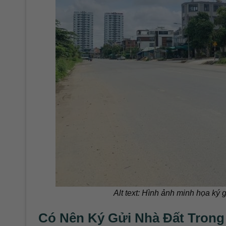
Alt text: Hình ảnh minh họa ký
Có Nên Ký Gửi Nhà Đất Trong