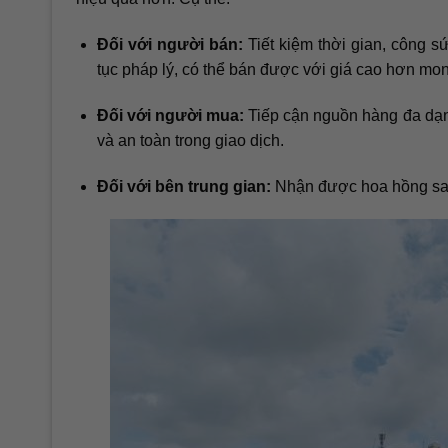
Đối với người bán:
Tiết kiệm thời gian, công sứ
tục pháp lý, có thể bán được với giá cao hơn mo
Đối với người mua:
Tiếp cận nguồn hàng đa dạng,
và an toàn trong giao dịch.
Đối với bên trung gian:
Nhận được hoa hồng sau 