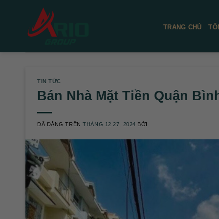
Chuyển
đến
TRANG CHỦ
TỔ
nội
dung
TIN TỨC
Bán Nhà Mặt Tiền Quận Bình
ĐÃ ĐĂNG TRÊN
THÁNG 12 27, 2024
BỞI