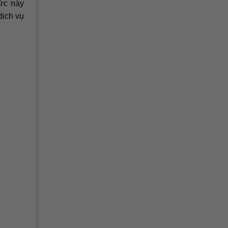
hức này
dịch vụ