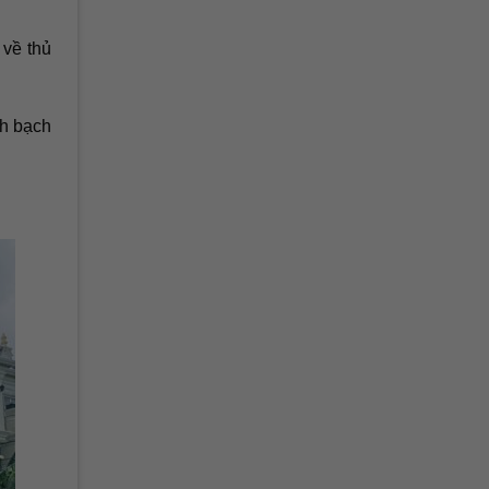
 về thủ
nh bạch