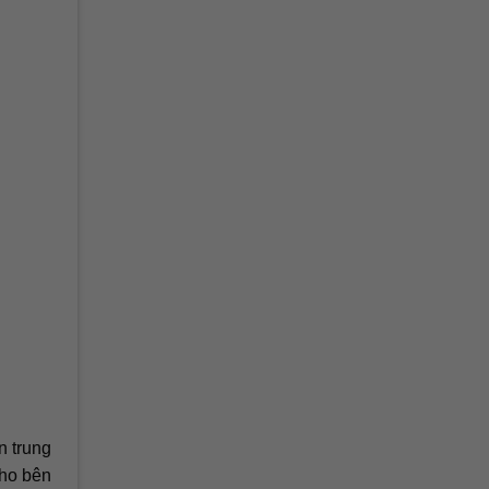
n trung
cho bên