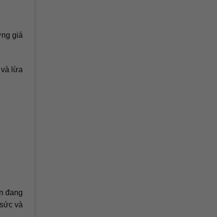
ợng giá
 và lừa
ạn đang
 sức và