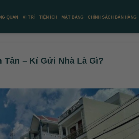
NG QUAN
VỊ TRÍ
TIỆN ÍCH
MẶT BẰNG
CHÍNH SÁCH BÁN HÀNG
 Tân – Kí Gửi Nhà Là Gì?