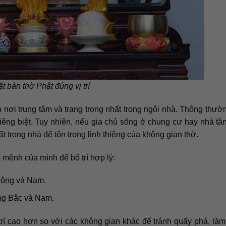
t bàn thờ Phật đúng vị trí
nh nơi trung tâm và trang trọng nhất trong ngôi nhà. Thông thườ
iêng biệt. Tuy nhiên, nếu gia chủ sống ở chung cư hay nhà tầ
ất trong nhà để tôn trọng linh thiêng của không gian thờ.
mệnh của mình để bố trí hợp lý:
Đông và Nam.
ng Bắc và Nam.
trí cao hơn so với các không gian khác để tránh quấy phá, làm