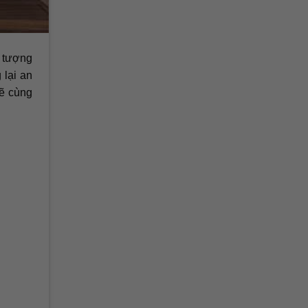
u tượng
 lại an
sẽ cùng