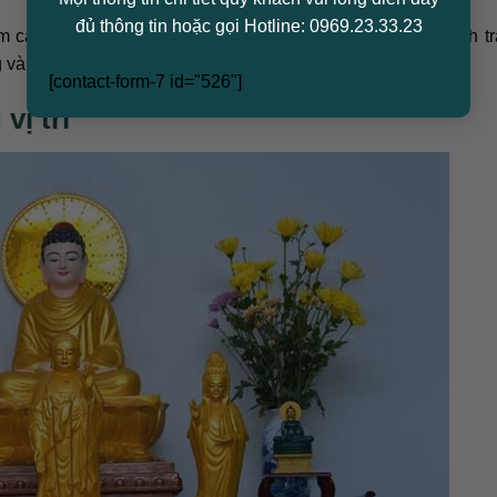
đủ thông tin hoặc gọi Hotline: 0969.23.33.23
êm các vật dụng như ba bức tượng Phật hoặc một bức tranh tra
 và loại hoa để tạo sự cân đối.
[contact-form-7 id="526"]
vị trí