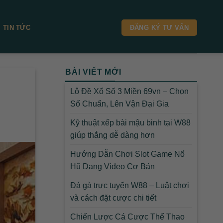
TIN TỨC
ĐĂNG KÝ TƯ VẤN
BÀI VIẾT MỚI
Lô Đề Xổ Số 3 Miền 69vn – Chọn
Số Chuẩn, Lên Vận Đại Gia
Kỹ thuật xếp bài mậu binh tại W88
giúp thắng dễ dàng hơn
Hướng Dẫn Chơi Slot Game Nổ
Hũ Dạng Video Cơ Bản
Đá gà trực tuyến W88 – Luật chơi
và cách đặt cược chi tiết
Chiến Lược Cá Cược Thể Thao