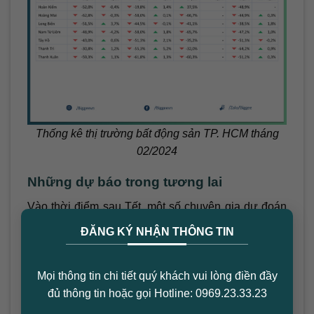
Thống kê thị trường bất động sản TP. HCM tháng
02/2024
Những dự báo trong tương lai
Vào thời điểm sau Tết, một số chuyên gia dự đoán
×
rằng thị trường sẽ hồi phục dần dần khi nhu cầu
ĐĂNG KÝ NHẬN THÔNG TIN
mua bán bắt đầu tăng lên. Những dấu hiệu phục hồi
này sẽ dựa nhiều vào chính sách của chính phủ và
Mọi thông tin chi tiết quý khách vui lòng điền đầy
sự cải thiện trong tình hình kinh tế chung của đất
đủ thông tin hoặc gọi Hotline: 0969.23.33.23
nước.