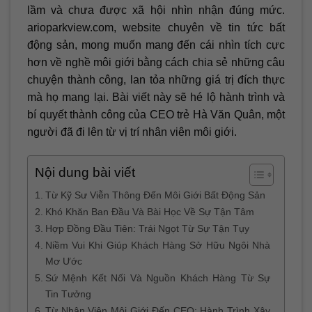
lầm và chưa được xã hội nhìn nhận đúng mức.
arioparkview.com, website chuyên về tin tức bất
động sản, mong muốn mang đến cái nhìn tích cực
hơn về nghề môi giới bằng cách chia sẻ những câu
chuyện thành công, lan tỏa những giá trị đích thực
mà họ mang lại. Bài viết này sẽ hé lộ hành trình và
bí quyết thành công của CEO trẻ Hà Văn Quân, một
người đã đi lên từ vị trí nhân viên môi giới.
Nội dung bài viết
Từ Kỹ Sư Viễn Thông Đến Môi Giới Bất Động Sản
Khó Khăn Ban Đầu Và Bài Học Về Sự Tận Tâm
Hợp Đồng Đầu Tiên: Trái Ngọt Từ Sự Tận Tụy
Niềm Vui Khi Giúp Khách Hàng Sở Hữu Ngôi Nhà
Mơ Ước
Sứ Mệnh Kết Nối Và Nguồn Khách Hàng Từ Sự
Tin Tưởng
Từ Nhân Viên Môi Giới Đến CEO: Hành Trình Xây