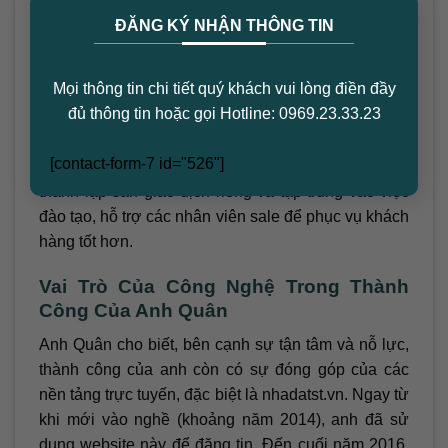
×
kiếm khách hàng mới, bởi các khách hàng cũ vẫn
ĐĂNG KÝ NHẬN THÔNG TIN
luôn giữ liên lạc và giới thiệu thêm nhiều khách
hàng tiềm năng cho anh.
Mọi thông tin chi tiết quý khách vui lòng điền đầy
Từ Nhân Viên Môi Giới Đến CEO: Hành
đủ thông tin hoặc gọi Hotline: 0969.23.33.23
Trình Xây Dựng Sự Nghiệp Riêng
[contact-form-7 id="526"]
Sau gần 2 năm làm việc, anh Quân quyết định
thành lập sàn giao dịch riêng và tập trung vào việc
đào tạo, hỗ trợ các nhân viên sale để phục vụ khách
hàng tốt hơn.
Vai Trò Của Công Nghệ Trong Thành
Công Của Anh Quân
Anh Quân cho biết, bên cạnh sự tận tâm và nỗ lực,
thành công của anh còn có sự đóng góp của các
nền tảng trực tuyến, đặc biệt là nhadatst.vn. Ngay từ
khi mới vào nghề (khoảng năm 2014), anh đã sử
dụng website này để đăng tin. Đến cuối năm 2016,