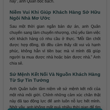
này”, anh Quân bộc bạch.
Niềm Vui Khi Giúp Khách Hàng Sở Hữu
Ngôi Nhà Mơ Ước
Sau một thời gian ngắn bán dự án, anh Quân
chuyển sang làm chuyển nhượng, chủ yếu làm việc
với khách hàng có nhu cầu ở thực. “Mỗi lần chốt
được hợp đồng, tôi đều cảm thấy rất vui và hạnh
phúc, không hẳn vì tiền bạc mà vì mình đã giúp
người ta mua được nhà hoặc bán được nhà.” Anh
chia sẻ.
Sứ Mệnh Kết Nối Và Nguồn Khách Hàng
Từ Sự Tin Tưởng
Anh Quân luôn tâm niệm về sứ mệnh kết nối của
một nhà môi giới. Chính những cảm xúc chân thật
này đã tạo động lực để anh luôn nỗ lực hết mình.
Nhờ vậy, anh không mất quá nhiều thời gian để tìm