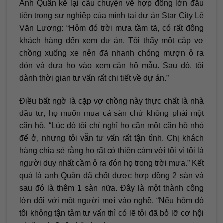
Anh Quân kể lại câu chuyện về hợp đồng lớn đầu
tiên trong sự nghiệp của mình tại dự án Star City Lê
Văn Lương: “Hôm đó trời mưa tầm tã, có rất đông
khách hàng đến xem dự án. Tôi thấy một cặp vợ
chồng xuống xe nên đã nhanh chóng mượn ô ra
đón và đưa họ vào xem căn hộ mẫu. Sau đó, tôi
dành thời gian tư vấn rất chi tiết về dự án.”
Điều bất ngờ là cặp vợ chồng này thực chất là nhà
đầu tư, họ muốn mua cả sàn chứ không phải một
căn hộ. “Lúc đó tôi chỉ nghĩ họ cần một căn hộ nhỏ
để ở, nhưng tôi vẫn tư vấn rất tận tình. Chị khách
hàng chia sẻ rằng họ rất có thiện cảm với tôi vì tôi là
người duy nhất cầm ô ra đón họ trong trời mưa.” Kết
quả là anh Quân đã chốt được hợp đồng 2 sàn và
sau đó là thêm 1 sàn nữa. Đây là một thành công
lớn đối với một người mới vào nghề. “Nếu hôm đó
tôi không tận tâm tư vấn thì có lẽ tôi đã bỏ lỡ cơ hội