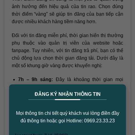
ảnh hưởng đến hiệu quả của tin rao. Chọn đúng
thời điểm “vàng” sẽ giúp tin đăng của bạn tiếp cận
được nhiều khách hàng tiềm năng hơn.
Đối với tin đăng miễn phí, thời gian hiển thị thường
phụ thuộc vào quản trị viên của website hoặc
fanpage. Tuy nhiên, với tin đăng trả phí, bạn có thể
chủ động lựa chọn thời gian đăng tải. Dưới đây là
một số khung giờ vàng được khuyến nghị:
7h – 9h sáng:
Đây là khoảng thời gian mọi
×
người chuẩn bị bắt đầu ngày làm việc và thường
ĐĂNG KÝ NHẬN THÔNG TIN
lướt mạng xã hội hoặc website để cập nhật tin
tức.
11h30 – 12h30:
Giờ nghỉ trưa là thời điểm lý
Mọi thông tin chi tiết quý khách vui lòng điền đầy
tưởng để mọi người tìm kiếm thông tin, bao gồm
đủ thông tin hoặc gọi Hotline: 0969.23.33.23
cả thông tin về bất động sản.