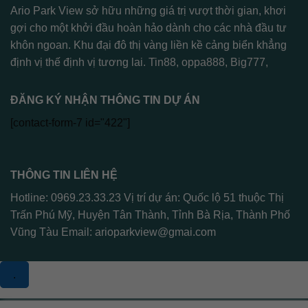
Ario Park View sở hữu những giá trị vượt thời gian, khơi
gợi cho một khởi đầu hoàn hảo dành cho các nhà đầu tư
khôn ngoan. Khu đại đô thị vàng liền kề cảng biển khẳng
định vị thế định vị tương lai.
Tin88
,
oppa888
,
Big777
,
ĐĂNG KÝ NHẬN THÔNG TIN DỰ ÁN
[contact-form-7 id="422"]
THÔNG TIN LIÊN HỆ
Hotline: 0969.23.33.23 Vị trí dự án: Quốc lộ 51 thuộc Thị
Trấn Phú Mỹ, Huyện Tân Thành, Tỉnh Bà Rịa, Thành Phố
Vũng Tàu Email:
arioparkview@gmai.com
.