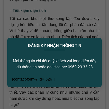
– Tiết kiệm diện tích
Tất cả các khu biệt thự song lập đều được xây
dựng trên tiêu chí tận dụng tối đa phần đất có sẵn.
Vì thế thay vì để khoảng trống giữa hai căn nhà thì
nó đã được ép lại cạnh nhau. Diện tích của hai ngôi
×
nhà sẽ được gia tăng. Bên cạnh đó cũng giúp tận
ĐĂNG KÝ NHẬN THÔNG TIN
dụng được diện tích để giảm đi phần thiết kế bên
ngoài.
Mọi thông tin chi tiết quý khách vui lòng điền đầy
3. Các pháp lý liên quan đến biệt thự
đủ thông tin hoặc gọi Hotline: 0969.23.33.23
song lập
[contact-form-7 id="526"]
Để tiến hành xây dựng hoặc sở hữu biệt thự song
lập thì việc nắm rõ các pháp lý có liên quan là cần
thiết. Vậy các pháp lý cũng như những chú ý cần
nắm được khi xây dựng hoặc mua biệt thự song lập
là gì?