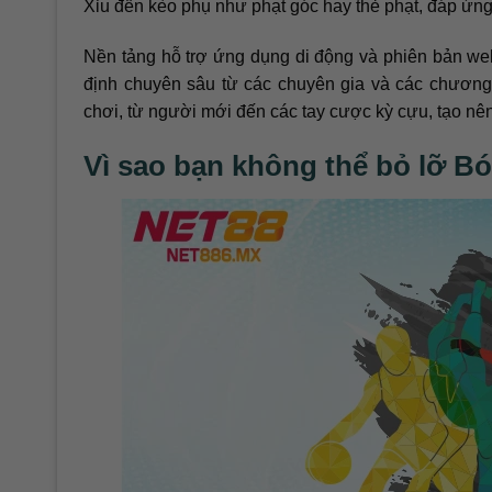
Xỉu đến kèo phụ như phạt góc hay thẻ phạt, đáp ứng
Nền tảng hỗ trợ ứng dụng di động và phiên bản web,
định chuyên sâu từ các chuyên gia và các chương
chơi, từ người mới đến các tay cược kỳ cựu, tạo n
Vì sao bạn không thể bỏ lỡ B