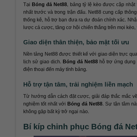
Tại
Bóng đá Net88
, bảng tỷ lệ kèo được cập nhật
nhất trước và trong trận đấu. Net88 cung cấp thông 
thống kê, hỗ trợ bạn đưa ra dự đoán chính xác. Nhậ
lược cá cược, tăng cơ hội chiến thắng trên mọi kèo, 
Giao diện thân thiện, bảo mật tối ưu
Nền tảng Net88 được thiết kế với giao diện trực qu
lịch sử giao dịch.
Bóng đá Net88
hỗ trợ ứng dụng d
điện thoại đến máy tính bảng.
Hỗ trợ tận tâm, trải nghiệm liền mạch
Từ hướng dẫn cách đặt cược, giải đáp thắc mắc về 
nghiệm tốt nhất với
Bóng đá Net88
. Sự tận tâm n
không gặp bất kỳ trở ngại nào.
Bí kíp chinh phục Bóng đá Ne