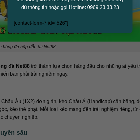
đủ thông tin hoặc gọi Hotline: 0969.23.33.23
[contact-form-7 id="526"]
 bóng đá hấp dẫn tại Net88
ng đá Net88
trở thành lựa chọn hàng đầu cho những ai yêu t
hiến bạn phải trải nghiệm ngay.
o Châu Âu (1X2) đơn giản, kèo Châu Á (Handicap) cân bằng, 
c, kèo thẻ phạt. Mỗi loại kèo mang đến trải nghiệm riêng, từ 
c chuyên nghiệp.
huyên sâu