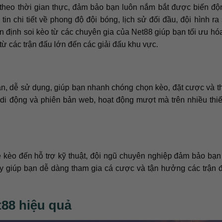
 theo thời gian thực, đảm bảo bạn luôn nắm bắt được biến đ
tin chi tiết về phong độ đội bóng, lịch sử đối đầu, đội hình ra
n định soi kèo từ các chuyên gia của Net88 giúp bạn tối ưu hó
từ các trận đấu lớn đến các giải đấu khu vực.
an, dễ sử dụng, giúp bạn nhanh chóng chọn kèo, đặt cược và t
i động và phiên bản web, hoạt động mượt mà trên nhiều thiết
kèo đến hỗ trợ kỹ thuật, đội ngũ chuyên nghiệp đảm bảo bạn 
ày giúp bạn dễ dàng tham gia cá cược và tận hưởng các trận
t88 hiệu quả