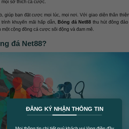
 mọi sở thích cá cược.
 giúp bạn đặt cược mọi lúc, mọi nơi. Với giao diện thân thiệ
 trình khuyến mãi hấp dẫn,
Bóng đá Net88
thu hút đông đảo
ên một cộng đồng cá cược sôi động và đam mê.
óng đá Net88?
×
ĐĂNG KÝ NHẬN THÔNG TIN
Mọi thông tin chi tiết quý khách vui lòng điền đầy