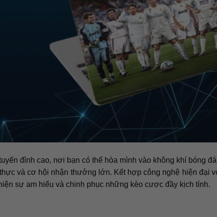
tuyến đỉnh cao, nơi bạn có thể hòa mình vào không khí bóng đ
 thực và cơ hội nhận thưởng lớn. Kết hợp công nghệ hiện đại 
 hiện sự am hiểu và chinh phục những kèo cược đầy kịch tính.