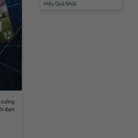
Hiệu Quả Nhất
á cuồng
với đam