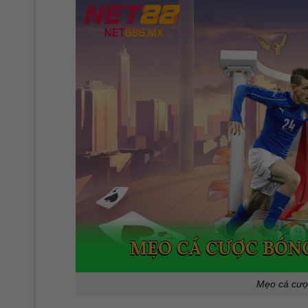
Mẹo cá cược