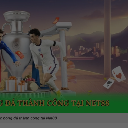
 bóng đá thành công tại Net88