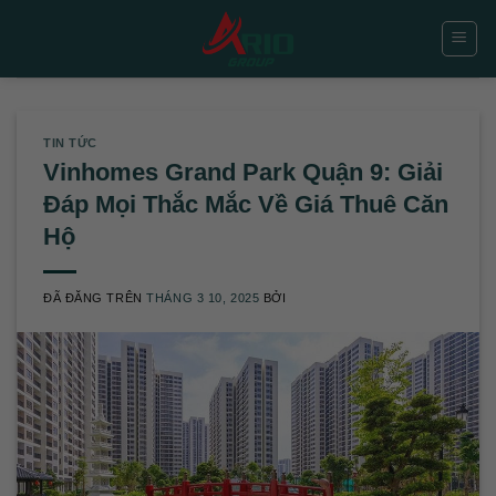
Chuyển
đến
nội
dung
TIN TỨC
Vinhomes Grand Park Quận 9: Giải
Đáp Mọi Thắc Mắc Về Giá Thuê Căn
Hộ
ĐÃ ĐĂNG TRÊN
THÁNG 3 10, 2025
BỞI