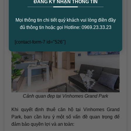
ĐĂNG KÝ NHẬN THÔNG TIN
Những Điều Cần Lưu Ý Khi Thuê Căn
Hộ Vinhomes Grand Park
Mọi thông tin chi tiết quý khách vui lòng điền đầy
đủ thông tin hoặc gọi Hotline: 0969.23.33.23
[contact-form-7 id="526"]
Cảnh quan đẹp tại Vinhomes Grand Park
Khi quyết định thuê căn hộ tại Vinhomes Grand
Park, bạn cần lưu ý một số vấn đề quan trọng để
đảm bảo quyền lợi và an toàn: