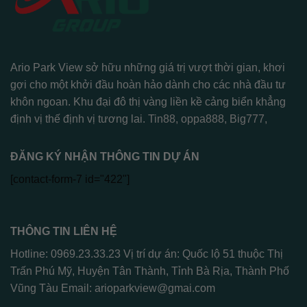
Ario Park View sở hữu những giá trị vượt thời gian, khơi
gợi cho một khởi đầu hoàn hảo dành cho các nhà đầu tư
khôn ngoan. Khu đại đô thị vàng liền kề cảng biển khẳng
định vị thế định vị tương lai.
Tin88
,
oppa888
,
Big777
,
ĐĂNG KÝ NHẬN THÔNG TIN DỰ ÁN
[contact-form-7 id="422"]
THÔNG TIN LIÊN HỆ
Hotline: 0969.23.33.23 Vị trí dự án: Quốc lộ 51 thuộc Thị
Trấn Phú Mỹ, Huyện Tân Thành, Tỉnh Bà Rịa, Thành Phố
Vũng Tàu Email:
arioparkview@gmai.com