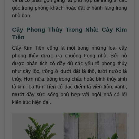
và lá có phần gọn gàng rất phù hợp để trang trí các
góc trong phòng khách hoặc đặt ở hành lang trong
nhà bạn.
Cây Phong Thủy Trong Nhà: Cây Kim
Tiền
Cây Kim Tiền cũng là một trong những loại cây
phong thủy được ưa chuộng trong nhà. Bởi nó
được phân tích có đầy đủ các yếu tố phong thủy
như cây lộc, trồng ở dưới đất là thổ, tưới nước là
thủy. Hơn nữa, trồng trong chậu hoặc bình thủy sinh
là kim. Lá Kim Tiền có đặc điểm là viền tròn, xanh,
mướt đầy sức sống phù hợp với ngôi nhà có lối
kiến trúc hiện đại.