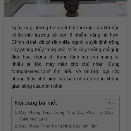
Ngày nay, những biến đổi bất thường của khí hậu
khiến môi trường trở nên ô nhiễm nặng nề hơn.
Chính vì thế, đã có rất nhiều người quyết định trồng
cây phong thủy trong nhà. Việc này không chỉ giúp
điều hòa không khí trong lành mà còn mang lại
nhiều tài lộc, may mắn cho chủ nhân. Cùng
“arioparkview.com” tìm hiểu về những loại cây
phong thủy phổ biến mà bạn nên có trong không
gian sống của mình nhé!
Nội dung bài viết
Cây Phong Thủy Trong Nhà: Cây Phát Tài (Cây
Thiết Mộc Lan)
Cây Phong Thủy Trong Nhà: Cây Kim Tiền