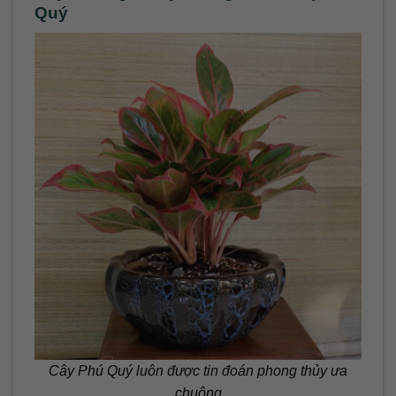
Quý
Cây Phú Quý luôn được tin đoán phong thủy ưa
chuộng