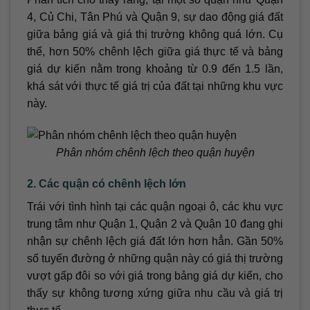
4, Củ Chi, Tân Phú và Quận 9, sự dao động giá đất
giữa bảng giá và giá thị trường không quá lớn. Cụ
thể, hơn 50% chênh lệch giữa giá thực tế và bảng
giá dự kiến nằm trong khoảng từ 0.9 đến 1.5 lần,
khá sát với thực tế giá trị của đất tại những khu vực
này.
Phân nhóm chênh lệch theo quận huyện
2. Các quận có chênh lệch lớn
Trái với tình hình tại các quận ngoại ô, các khu vực
trung tâm như Quận 1, Quận 2 và Quận 10 đang ghi
nhận sự chênh lệch giá đất lớn hơn hẳn. Gần 50%
số tuyến đường ở những quận này có giá thị trường
vượt gấp đôi so với giá trong bảng giá dự kiến, cho
thấy sự không tương xứng giữa nhu cầu và giá trị