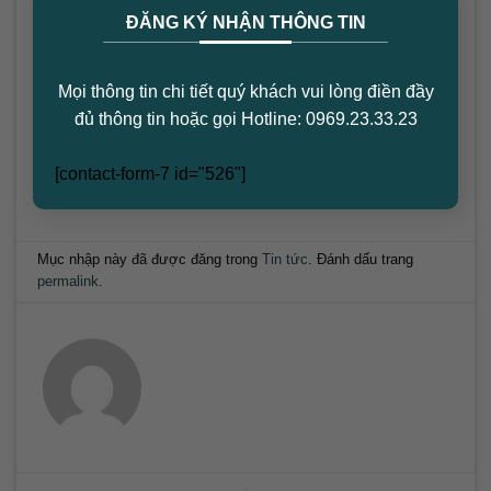
×
ĐĂNG KÝ NHẬN THÔNG TIN
cập nhật những xu hướng mới nhất về thị trường
bất động sản và tìm hiểu thêm về các dự án tiềm
năng mà bạn có thể quan tâm tại
Mọi thông tin chi tiết quý khách vui lòng điền đầy
arioparkview.com
.
đủ thông tin hoặc gọi Hotline: 0969.23.33.23
[contact-form-7 id="526"]
Mục nhập này đã được đăng trong
Tin tức
. Đánh dấu trang
permalink
.