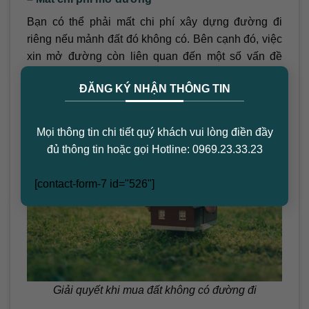
Bạn có thể phải mất chi phí xây dựng đường đi
riêng nếu mảnh đất đó không có. Bên cạnh đó, việc
xin mở đường còn liên quan đến một số vấn đề
×
pháp lý khá khó khăn và rắc rối.
ĐĂNG KÝ NHẬN THÔNG TIN
3. Cách Giải Quyết Khi Mua Đất Không
Có Đường Đi
Mọi thông tin chi tiết quý khách vui lòng điền đầy
đủ thông tin hoặc gọi Hotline: 0969.23.33.23
[contact-form-7 id="526"]
Giải quyết khi mua đất không có đường đi