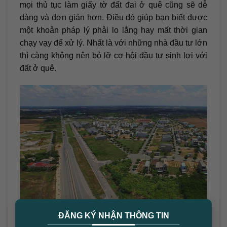
mọi thủ tục làm giấy tờ đất đai ở quê cũng sẽ dễ
dàng và đơn giản hơn. Điều đó giúp bạn biết được
một khoản pháp lý phải lo lắng hay mất thời gian
chạy vạy để xử lý. Nhất là với những nhà đầu tư lớn
thì càng không nên bỏ lỡ cơ hội đầu tư sinh lợi với
đất ở quê.
×
ĐĂNG KÝ NHẬN THÔNG TIN
Mua đất ở quê là cơ hội sinh lợi