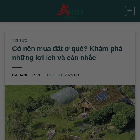
Chuyển
đến
nội
dung
TIN TỨC
Có nên mua đất ở quê? Khám phá
những lợi ích và cân nhắc
ĐÃ ĐĂNG TRÊN
THÁNG 3 11, 2025
BỞI