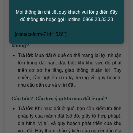
Mua đất ở quê là cơ hội sinh lợi
Mọi thông tin chi tiết quý khách vui lòng điền đầy
đủ thông tin hoặc gọi Hotline: 0969.23.33.23
3. Những câu hỏi và câu trả lời thường
gặp về việc mua đất ở quê
[contact-form-7 id="526"]
Câu hỏi 1: Mua đất ở quê có tiềm năng sinh lợi
không?
Trả lời:
Mua đất ở quê có thể mang lại lợi nhuận
lớn trong dài hạn, đặc biệt khi khu vực đó phát
triển cơ sở hạ tầng, giao thông thuận lợi. Tuy
nhiên, cần nghiên cứu kỹ lưỡng về quy hoạch,
nhu cầu dân cư và vị trí đất.
Câu hỏi 2: Cần lưu ý gì khi mua đất ở quê?
Trả lời:
Khi mua đất ở quê, bạn cần kiểm tra tính
pháp lý của mảnh đất (số đỏ, giấy tờ hợp pháp),
địa hình, vị trí, và quy hoạch phát triển của khu
vực đó. Hãy tham khảo ý kiến của người dân địa