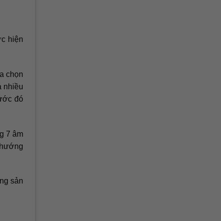
ực hiện
ựa chọn
a nhiều
rước đó
ng 7 âm
, hướng
ộng sản