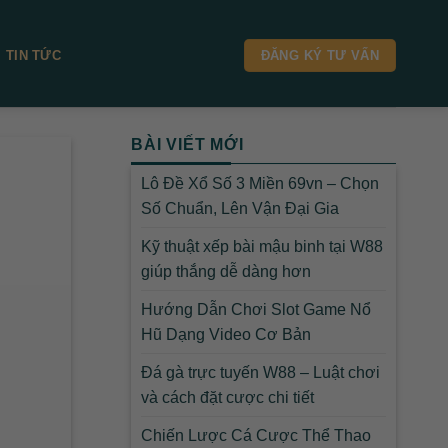
TIN TỨC
ĐĂNG KÝ TƯ VẤN
BÀI VIẾT MỚI
Lô Đề Xổ Số 3 Miền 69vn – Chọn
Số Chuẩn, Lên Vận Đại Gia
Kỹ thuật xếp bài mậu binh tại W88
giúp thắng dễ dàng hơn
Hướng Dẫn Chơi Slot Game Nổ
Hũ Dạng Video Cơ Bản
Đá gà trực tuyến W88 – Luật chơi
và cách đặt cược chi tiết
Chiến Lược Cá Cược Thể Thao