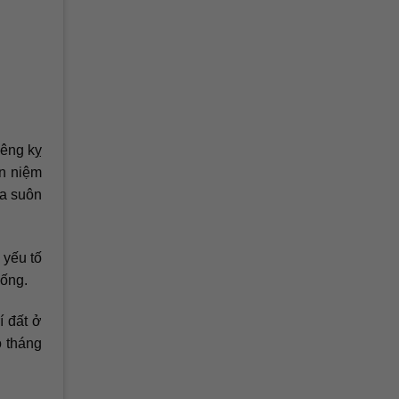
iêng kỵ
an niệm
ra suôn
 yếu tố
sống.
í đất ở
o tháng