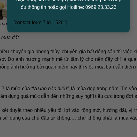
đủ thông tin hoặc gọi Hotline: 0969.23.33.23
[contact-form-7 id="526"]
mua đất tháng 7 âm lịch?
n mua đất
iều chuyên gia phong thủy, chuyên gia bất động sản thì việc k
 sở. Do ảnh hưởng mạnh mẽ từ tâm lý cho nên đây chỉ là qu
ng ảnh hưởng bởi quan niệm này thì việc mua bán vẫn diễn 
g 7 là mùa của
“Vu lan báo hiếu”
, là mùa đẹp trong năm. Tin vào
 làm dụng quá mức dẫn đến những suy nghĩ tiêu cực trong đời 
ét duyệt theo nhiều yếu tố: lợi vào rộng mở, hướng đất, vị tr
ch sử dụng của chủ đầu tư không,… chứ không phải là mua và