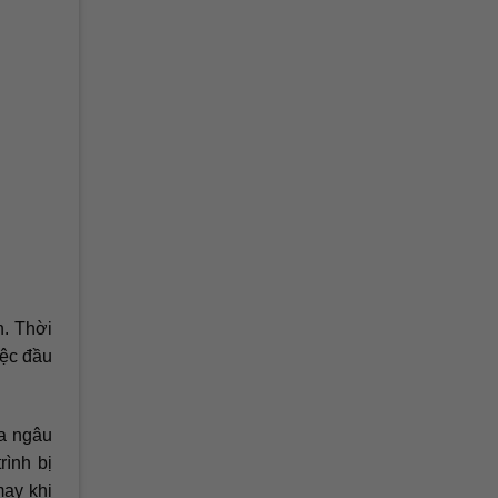
n. Thời
iệc đầu
ưa ngâu
rình bị
ay khi