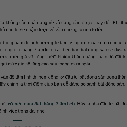
 đã không còn quá nặng nề và đang dần được thay đổi. Khi th
chủ đầu tư sẽ nhận được vô vàn những lợi ích to lớn.
c trong năm do ảnh hưởng từ tâm lý, người mua sẽ có nhiều l
trong dịp tháng 7 âm lịch, các bên bán bất động sản sẽ đưa r
được mức giá vô cùng “hời”. Nhiều khách hàng tham dò đất t
o ngại mức giá sẽ tăng cao sau tháng mưa ngâu.
vấn đề tâm linh thì nên kiêng kỵ đầu tư bất động sản trong thá
 đây chính là thời điểm giúp bạn dễ dàng so sánh bất động sản
 hỏi
có nên mua đất tháng 7 âm lịch
. Hãy là nhà đầu tư bất đ
ịnh việc trọng đại nhé!