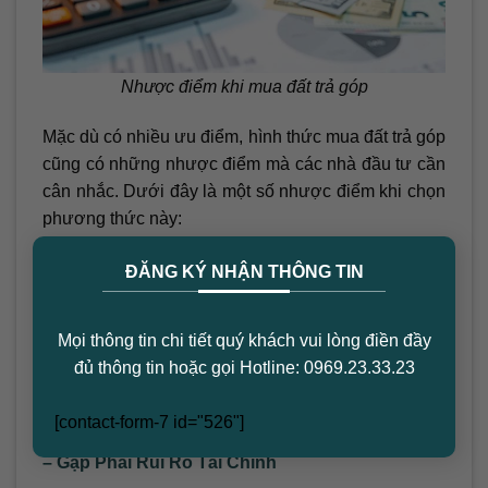
Nhược điểm khi mua đất trả góp
Mặc dù có nhiều ưu điểm, hình thức mua đất trả góp
cũng có những nhược điểm mà các nhà đầu tư cần
cân nhắc. Dưới đây là một số nhược điểm khi chọn
phương thức này:
×
– Chi Phí Lãi Suất Biến Động
ĐĂNG KÝ NHẬN THÔNG TIN
Chi phí lãi suất hàng tháng sẽ phụ thuộc vào giá trị
thực của mảnh đất và lãi suất của ngân hàng. Việc
Mọi thông tin chi tiết quý khách vui lòng điền đầy
lãi suất biến động mạnh có thể tạo áp lực tài chính
đủ thông tin hoặc gọi Hotline: 0969.23.33.23
lớn lên người mua, đặc biệt nếu bạn không xác
định rõ được năng lực tài chính của mình.
[contact-form-7 id="526"]
– Gặp Phải Rủi Ro Tài Chính