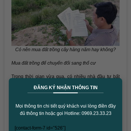
Có nên mua đất trồng cây hàng năm hay không?
Mua đất trồng để chuyển đổi sang thổ cư
Trong thời gian vừa qua, có nhiều nhà đầu tư bất
×
động sản luôn đặt ra băn khoăn không biết có nên
ĐĂNG KÝ NHẬN THÔNG TIN
mua đất trồng cây hay không. Với mục tiêu hướng
đến các nhà đầu tư không phải là mua đất để sử
dụng đúng với chức năng là trồng cây lâu năm. Mục
Mọi thông tin chi tiết quý khách vui lòng điền đầy
đích chính của việc tìm mua các loại sản phẩm này
đủ thông tin hoặc gọi Hotline: 0969.23.33.23
sẽ biến chúng thành đất ở.
[contact-form-7 id="526"]