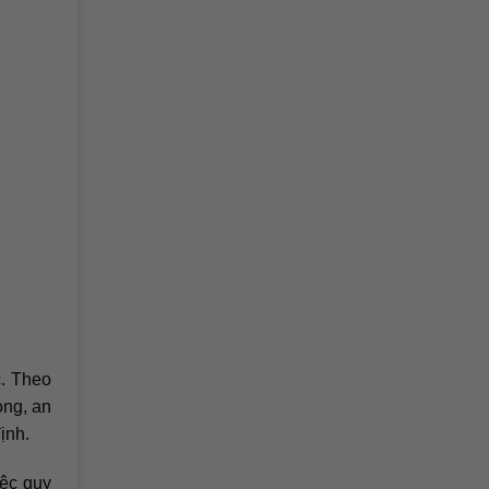
c. Theo
òng, an
ịnh.
iệc quy