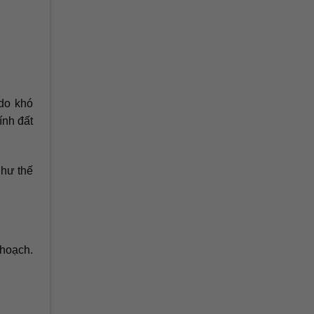
 do khó
ính đất
như thế
 hoạch.