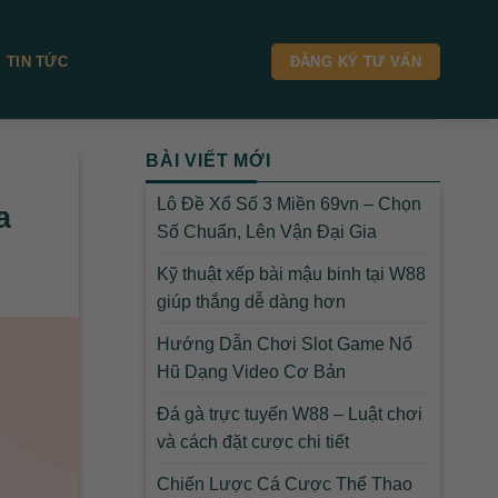
TIN TỨC
ĐĂNG KÝ TƯ VẤN
BÀI VIẾT MỚI
Lô Đề Xổ Số 3 Miền 69vn – Chọn
a
Số Chuẩn, Lên Vận Đại Gia
Kỹ thuật xếp bài mậu binh tại W88
giúp thắng dễ dàng hơn
Hướng Dẫn Chơi Slot Game Nổ
Hũ Dạng Video Cơ Bản
Đá gà trực tuyến W88 – Luật chơi
và cách đặt cược chi tiết
Chiến Lược Cá Cược Thể Thao