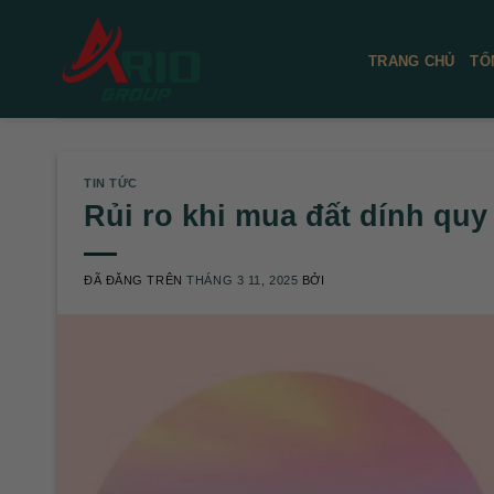
Chuyển
đến
TRANG CHỦ
TỔ
nội
dung
TIN TỨC
Rủi ro khi mua đất dính qu
ĐÃ ĐĂNG TRÊN
THÁNG 3 11, 2025
BỞI