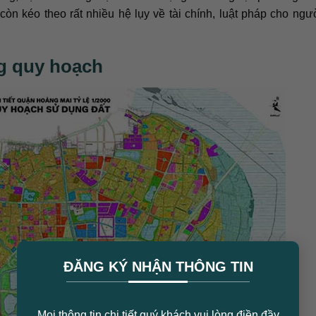
n kéo theo rất nhiều hệ lụy về tài chính, luật pháp cho ng
ng quy hoạch
×
ĐĂNG KÝ NHẬN THÔNG TIN
Mọi thông tin chi tiết quý khách vui lòng điền đầy