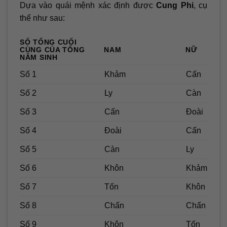
Dựa vào quái mệnh xác định được
Cung Phi
, cụ
thể như sau:
SỐ TỔNG CUỐI
CÙNG CỦA TỔNG
NAM
NỮ
NĂM SINH
Số 1
Khảm
Cấn
Số 2
Ly
Càn
Số 3
Cấn
Đoài
Số 4
Đoài
Cấn
Số 5
Càn
Ly
Số 6
Khôn
Khảm
Số 7
Tốn
Khôn
Số 8
Chấn
Chấn
Số 9
Khôn
Tốn