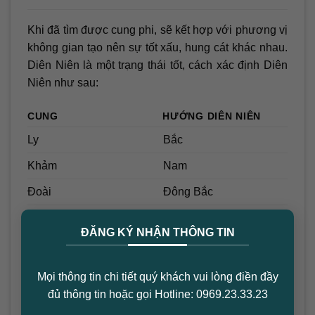
Khi đã tìm được cung phi, sẽ kết hợp với phương vị
không gian tạo nên sự tốt xấu, hung cát khác nhau.
Diên Niên là một trạng thái tốt, cách xác định Diên
Niên như sau:
CUNG
HƯỚNG DIÊN NIÊN
Ly
Bắc
Khảm
Nam
Đoài
Đông Bắc
×
Chấn
Đông Nam
ĐĂNG KÝ NHẬN THÔNG TIN
Tốn
Đông
Cấn
Tây
Mọi thông tin chi tiết quý khách vui lòng điền đầy
đủ thông tin hoặc gọi Hotline: 0969.23.33.23
Càn
Tây Nam