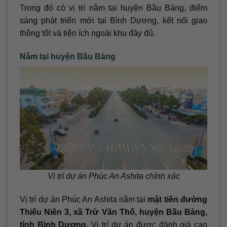
Trong đó có vị trí nằm tại huyện Bầu Bàng, điểm
sáng phát triển mới tại Bình Dương, kết nối giao
thông tốt và tiện ích ngoài khu đầy đủ.
Nằm tại huyện Bầu Bàng
Vị trí dự án Phúc An Ashita chính xác
Vị trí dự án Phúc An Ashita nằm tại
mặt tiền đường
Thiếu Niên 3, xã Trừ Văn Thố, huyện Bầu Bàng,
tỉnh Bình Dương
. Vị trí dự án được đánh giá cao