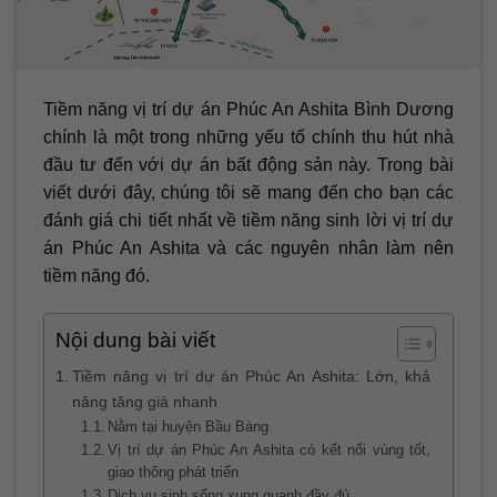
Tiềm năng vị trí dự án Phúc An Ashita Bình Dương
chính là một trong những yếu tố chính thu hút nhà
đầu tư đến với dự án bất động sản này. Trong bài
viết dưới đây, chúng tôi sẽ mang đến cho bạn các
đánh giá chi tiết nhất về tiềm năng sinh lời vị trí dự
án Phúc An Ashita và các nguyên nhân làm nên
tiềm năng đó.
Nội dung bài viết
Tiềm năng vị trí dự án Phúc An Ashita: Lớn, khả
năng tăng giá nhanh
Nằm tại huyện Bầu Bàng
Vị trí dự án Phúc An Ashita có kết nối vùng tốt,
giao thông phát triển
Dịch vụ sinh sống xung quanh đầy đủ