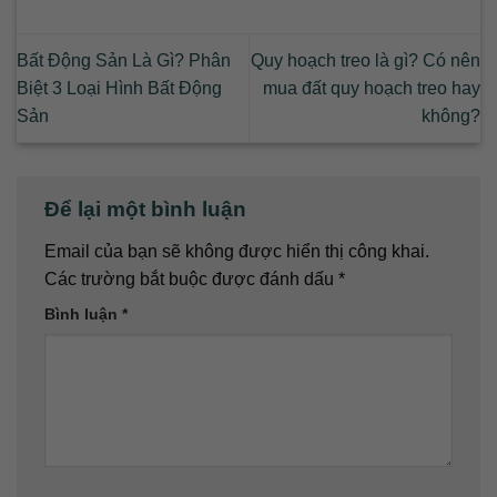
Bất Động Sản Là Gì? Phân
Quy hoạch treo là gì? Có nên
Biệt 3 Loại Hình Bất Động
mua đất quy hoạch treo hay
Sản
không?
Để lại một bình luận
Email của bạn sẽ không được hiển thị công khai.
Các trường bắt buộc được đánh dấu
*
Bình luận
*