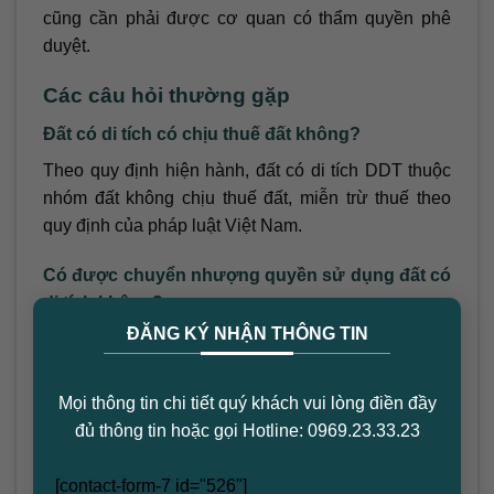
cũng cần phải được cơ quan có thẩm quyền phê
duyệt.
Các câu hỏi thường gặp
Đất có di tích có chịu thuế đất không?
Theo quy định hiện hành, đất có di tích DDT thuộc
nhóm đất không chịu thuế đất, miễn trừ thuế theo
quy định của pháp luật Việt Nam.
Có được chuyển nhượng quyền sử dụng đất có
di tích không?
×
ĐĂNG KÝ NHẬN THÔNG TIN
Việc chuyển nhượng quyền sử dụng đất có di tích
phải được sự chấp thuận của cơ quan quản lý di
tích và phải đảm bảo rằng người tiếp nhận quyền
Mọi thông tin chi tiết quý khách vui lòng điền đầy
sử dụng đất sẽ tiếp tục giữ gìn và bảo vệ di tích.
đủ thông tin hoặc gọi Hotline: 0969.23.33.23
Áp dụng xử lý khi vi phạm quy định quản lý đất
[contact-form-7 id="526"]