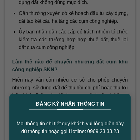
dụng đất không đúng mục đích.
Cần thường xuyên có kế hoạch đầu tư xây dựng,
cải tạo kết cấu hạ tầng các cụm công nghiệp.
Ủy ban nhân dân các cấp có trách nhiệm tổ chức
kiểm tra các trường hợp hợp thuê đất, thuê lại
đất của cụm công nghiệp.
Làm thế nào để chuyển nhượng đất cụm khu
công nghiệp SKN?
Hiện nay vẫn còn nhiều cơ sở cho phép chuyển
nhượng, sử dụng đất để thu hồi chi phí hoặc thu lợi
bất chính. Điều này đã được quy định rõ tại điểm a
×
khoản 3 Điều 149 Luật đất đai 2013. Khi tiến hành
ĐĂNG KÝ NHẬN THÔNG TIN
chuyển nhượng cần có đầy đủ giấy chứng nhận
quyền sử dụng đất hoặc quyền sở hữu tài sản khác
Mọi thông tin chi tiết quý khách vui lòng điền đầy
gắn liền với đất.
đủ thông tin hoặc gọi Hotline: 0969.23.33.23