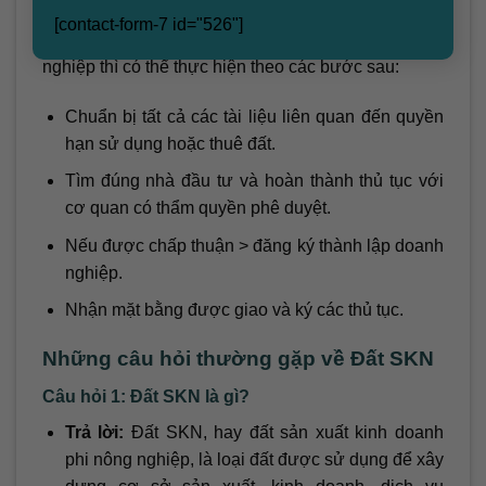
Thủ tục thuê đất
[contact-form-7 id="526"]
Nếu bạn đang có nhu cầu thuê đất trong cụm công
nghiệp thì có thể thực hiện theo các bước sau:
Chuẩn bị tất cả các tài liệu liên quan đến quyền
hạn sử dụng hoặc thuê đất.
Tìm đúng nhà đầu tư và hoàn thành thủ tục với
cơ quan có thẩm quyền phê duyệt.
Nếu được chấp thuận > đăng ký thành lập doanh
nghiệp.
Nhận mặt bằng được giao và ký các thủ tục.
Những câu hỏi thường gặp về Đất SKN
Câu hỏi 1: Đất SKN là gì?
Trả lời:
Đất SKN, hay đất sản xuất kinh doanh
phi nông nghiệp, là loại đất được sử dụng để xây