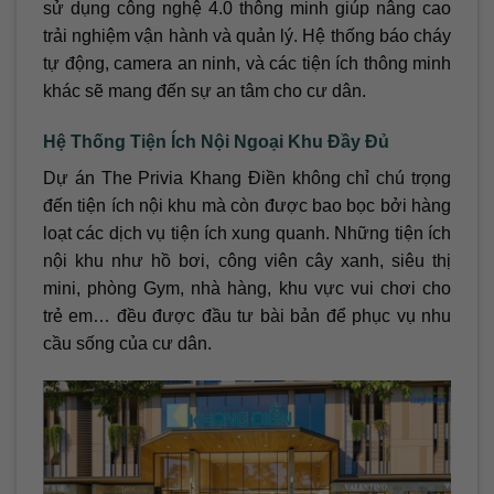
sử dụng công nghệ 4.0 thông minh giúp nâng cao
trải nghiệm vận hành và quản lý. Hệ thống báo cháy
tự động, camera an ninh, và các tiện ích thông minh
khác sẽ mang đến sự an tâm cho cư dân.
Hệ Thống Tiện Ích Nội Ngoại Khu Đầy Đủ
Dự án The Privia Khang Điền không chỉ chú trọng
đến tiện ích nội khu mà còn được bao bọc bởi hàng
loạt các dịch vụ tiện ích xung quanh. Những tiện ích
nội khu như hồ bơi, công viên cây xanh, siêu thị
mini, phòng Gym, nhà hàng, khu vực vui chơi cho
trẻ em… đều được đầu tư bài bản để phục vụ nhu
cầu sống của cư dân.