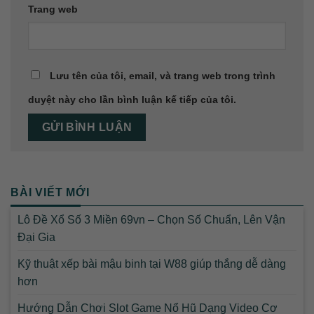
Trang web
Lưu tên của tôi, email, và trang web trong trình
duyệt này cho lần bình luận kế tiếp của tôi.
BÀI VIẾT MỚI
Lô Đề Xổ Số 3 Miền 69vn – Chọn Số Chuẩn, Lên Vận
Đại Gia
Kỹ thuật xếp bài mậu binh tại W88 giúp thắng dễ dàng
hơn
Hướng Dẫn Chơi Slot Game Nổ Hũ Dạng Video Cơ