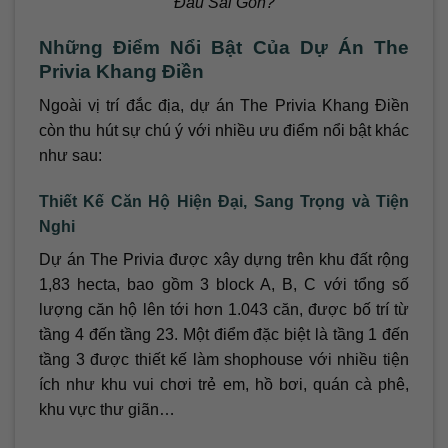
Đâu Sài Gòn?
Những Điểm Nổi Bật Của Dự Án The
Privia Khang Điền
Ngoài vị trí đắc địa, dự án The Privia Khang Điền
còn thu hút sự chú ý với nhiều ưu điểm nổi bật khác
như sau:
Thiết Kế Căn Hộ Hiện Đại, Sang Trọng và Tiện
Nghi
Dự án The Privia được xây dựng trên khu đất rộng
1,83 hecta, bao gồm 3 block A, B, C với tổng số
lượng căn hộ lên tới hơn 1.043 căn, được bố trí từ
tầng 4 đến tầng 23. Một điểm đặc biệt là tầng 1 đến
tầng 3 được thiết kế làm shophouse với nhiều tiện
ích như khu vui chơi trẻ em, hồ bơi, quán cà phê,
khu vực thư giãn…