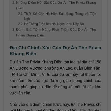
Những Điểm Nổi Bật Của Dự Án The Privia Khang
Điền
Thiết Kế Căn Hộ Hiện Đại, Sang Trọng và Tiện
Nghi
Hệ Thống Tiện Ích Nội Ngoại Khu Đầy Đủ
Đánh Giá Tiềm Năng Phát Triển Của Dự Án The
Privia Khang Điền
Địa Chỉ Chính Xác Của Dự Án The Privia
Khang Điền
Dự án The Privia Khang Điền tọa lạc tại địa chỉ 158
An Dương Vương, phường An Lạc, quận Bình Tân,
TP. Hồ Chí Minh. Vị trí của dự án này rất thuận lợi
khi nằm trên các trục đường giao thông chính của
thành phố, giúp cư dân dễ dàng kết nối tới các khu
vực lân cận.
Nhờ vào địa điểm chiến lược này, từ The Privia, chỉ
mất khoảng 5 phút để đến Bến xe Miền Tây; 10 phút