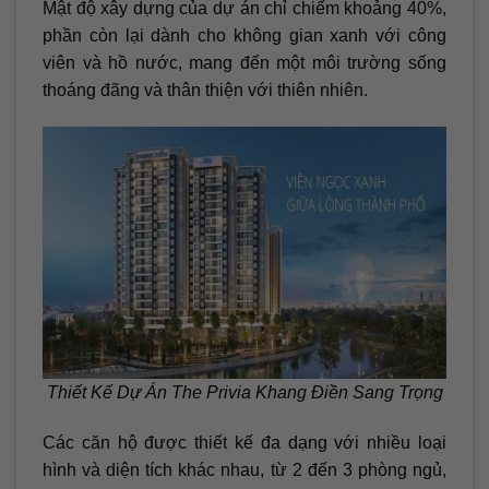
Mật độ xây dựng của dự án chỉ chiếm khoảng 40%,
phần còn lại dành cho không gian xanh với công
viên và hồ nước, mang đến một môi trường sống
thoáng đãng và thân thiện với thiên nhiên.
Thiết Kế Dự Án The Privia Khang Điền Sang Trọng
Các căn hộ được thiết kế đa dạng với nhiều loại
hình và diện tích khác nhau, từ 2 đến 3 phòng ngủ,