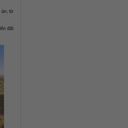
 án, từ
đến đất