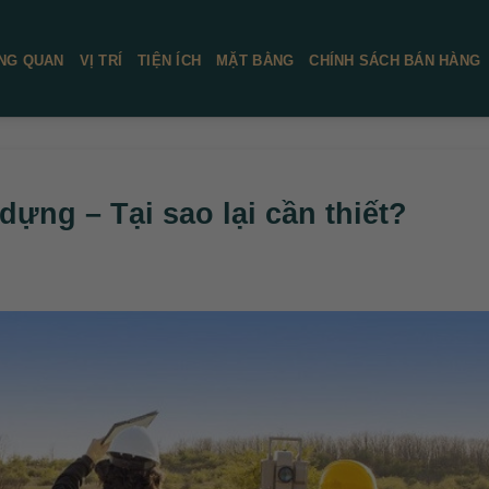
NG QUAN
VỊ TRÍ
TIỆN ÍCH
MẶT BẰNG
CHÍNH SÁCH BÁN HÀNG
dựng – Tại sao lại cần thiết?