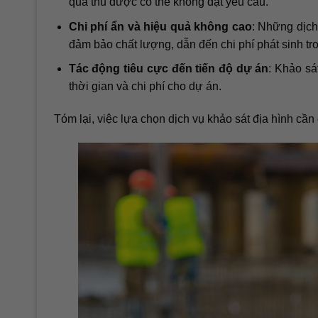
quả thu được có thể không đạt yêu cầu.
Chi phí ẩn và hiệu quả không cao
: Những dịch
đảm bảo chất lượng, dẫn đến chi phí phát sinh tr
Tác động tiêu cực đến tiến độ dự án
: Khảo sá
thời gian và chi phí cho dự án.
Tóm lại, việc lựa chọn dịch vụ khảo sát địa hình cầ