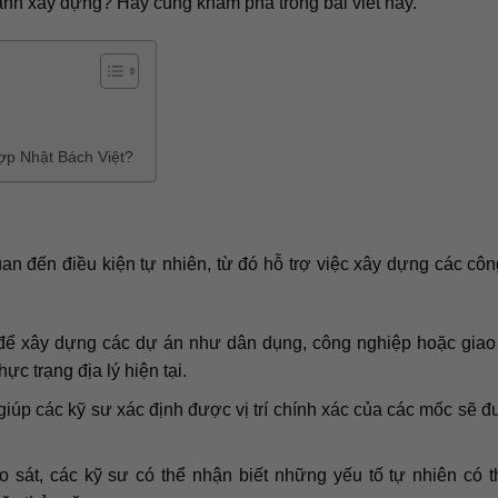
 hành xây dựng? Hãy cùng khám phá trong bài viết này.
Hợp Nhật Bách Việt?
uan đến điều kiện tự nhiên, từ đó hỗ trợ việc xây dựng các công
t để xây dựng các dự án như dân dụng, công nghiệp hoặc giao
c trạng địa lý hiện tại.
 giúp các kỹ sư xác định được vị trí chính xác của các mốc sẽ 
o sát, các kỹ sư có thể nhận biết những yếu tố tự nhiên có 