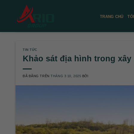
Chuyển
đến
TRANG CHỦ
TỔ
nội
dung
TIN TỨC
Khảo sát địa hình trong xây 
ĐÃ ĐĂNG TRÊN
THÁNG 3 10, 2025
BỞI