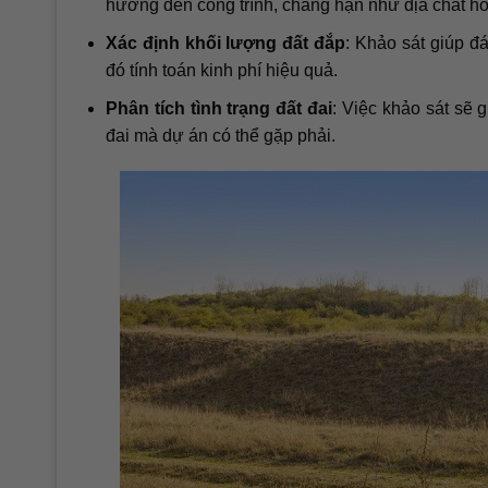
hưởng đến công trình, chẳng hạn như địa chất ho
Xác định khối lượng đất đắp
: Khảo sát giúp đ
đó tính toán kinh phí hiệu quả.
Phân tích tình trạng đất đai
: Việc khảo sát sẽ 
đai mà dự án có thể gặp phải.