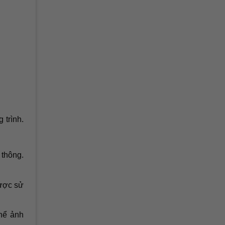
 trình.
 thông.
được sử
thể ảnh