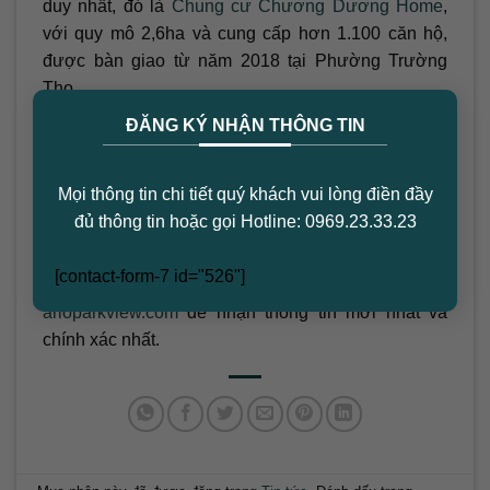
duy nhất, đó là
Chung cư Chương Dương Home
,
với quy mô 2,6ha và cung cấp hơn 1.100 căn hộ,
được bàn giao từ năm 2018 tại Phường Trường
Thọ.
×
ĐĂNG KÝ NHẬN THÔNG TIN
Kết luận
Thông qua bài viết này, chúng ta đã có cái nhìn tổng
Mọi thông tin chi tiết quý khách vui lòng điền đầy
quan về thị trường căn hộ chung cư tại Thành phố
đủ thông tin hoặc gọi Hotline: 0969.23.33.23
Thủ Đức. Nếu bạn đang tìm kiếm thông tin chi tiết
hơn hoặc cần biết về giá cả và vị trí các dự án căn
[contact-form-7 id="526"]
hộ chung cư trên toàn quốc, hãy truy cập website
arioparkview.com
để nhận thông tin mới nhất và
chính xác nhất.