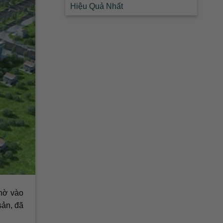
Hiệu Quả Nhất
nhờ vào
sản, đã