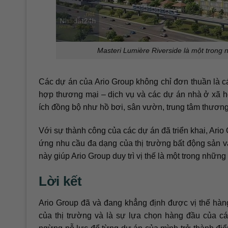
Masteri Lumière Riverside là một trong 
Các dự án của Ario Group không chỉ đơn thuần là c
hợp thương mại – dịch vụ và các dự án nhà ở xã hội.
ích đồng bộ như hồ bơi, sân vườn, trung tâm thương m
Với sự thành công của các dự án đã triển khai, Ar
ứng nhu cầu đa dạng của thị trường bất động sản và
này giúp Ario Group duy trì vị thế là một trong những 
Lời kết
Ario Group đã và đang khẳng định được vị thế hàng
của thị trường và là sự lựa chọn hàng đầu của c