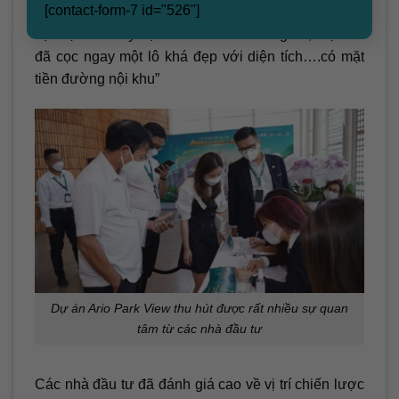
[contact-form-7 id="526"]
Tàu. Tuần trước tôi có đi tham quan dự án, nay đi
sự kiện tôi thấy dự án sẽ có tiềm năng tốt, hiện tôi
đã cọc ngay một lô khá đẹp với diện tích….có mặt
tiền đường nội khu”
Dự án Ario Park View thu hút được rất nhiều sự quan
tâm từ các nhà đầu tư
Các nhà đầu tư đã đánh giá cao về vị trí chiến lược