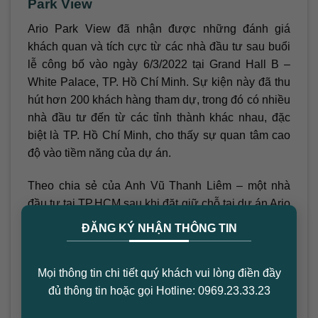
Park View
Ario Park View đã nhận được những đánh giá
khách quan và tích cực từ các nhà đầu tư sau buổi
lễ công bố vào ngày 6/3/2022 tại Grand Hall B –
White Palace, TP. Hồ Chí Minh. Sự kiện này đã thu
hút hơn 200 khách hàng tham dự, trong đó có nhiều
nhà đầu tư đến từ các tỉnh thành khác nhau, đặc
biệt là TP. Hồ Chí Minh, cho thấy sự quan tâm cao
độ vào tiềm năng của dự án.
Theo chia sẻ của Anh Vũ Thanh Liêm – một nhà
đầu tư tại TP.HCM sau khi đặt giữ chỗ tại dự án Ario
×
Park View, cho biết: “Từ trước đến giờ tôi thường
ĐĂNG KÝ NHẬN THÔNG TIN
đầu tư đất, căn hộ ở trong thành phố, thỉnh thoảng
thì xuống Long An. Gần đây tôi đang có ý định
Mọi thông tin chi tiết quý khách vui lòng điền đầy
chuyển sang nhánh Đông Sài Gòn để tìm hiểu. Lúc
đủ thông tin hoặc gọi Hotline: 0969.23.33.23
tôi biết đến đất dự án Ario thì khá thích bởi dự án
gần trục đường quốc lộ nối đi từ Sài Gòn ra Vũng