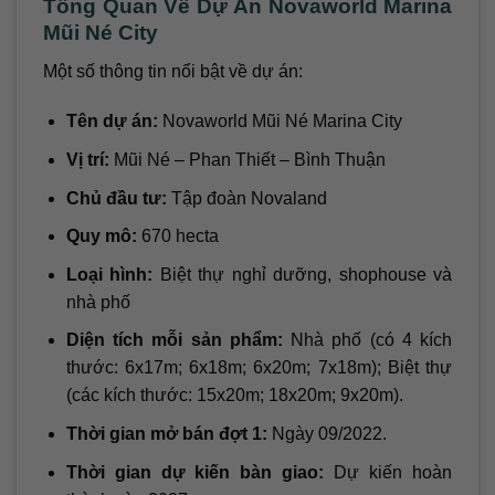
Tổng Quan Về Dự Án Novaworld Marina
Mũi Né City
Một số thông tin nổi bật về dự án:
Tên dự án:
Novaworld Mũi Né Marina City
Vị trí:
Mũi Né – Phan Thiết – Bình Thuận
Chủ đầu tư:
Tập đoàn Novaland
Quy mô:
670 hecta
Loại hình:
Biệt thự nghỉ dưỡng, shophouse và
nhà phố
Diện tích mỗi sản phẩm:
Nhà phố (có 4 kích
thước: 6x17m; 6x18m; 6x20m; 7x18m); Biệt thự
(các kích thước: 15x20m; 18x20m; 9x20m).
Thời gian mở bán đợt 1:
Ngày 09/2022.
Thời gian dự kiến bàn giao:
Dự kiến hoàn