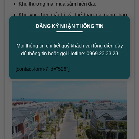
Khu thương mại mua sắm hiện đại.
Khu vui chơi giải trí và thể thao đa năng, bao
×
gồm quán cà phê, spa, công viên giải trí.
ĐĂNG KÝ NHẬN THÔNG TIN
Mặt Bằng Dự Án
Mọi thông tin chi tiết quý khách vui lòng điền đầy
Dự án Novaworld Marina với tổng diện tích lên tới
đủ thông tin hoặc gọi Hotline: 0969.23.33.23
trên 600 hecta. Được xây dựng với nhiều khu resort
nghỉ dưỡng và các dịch vụ đẳng cấp mang phong
[contact-form-7 id="526"]
cách Châu Âu.