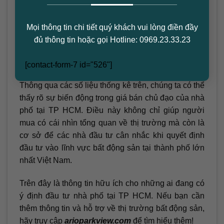
động từ 6 – 14 tỷ đồng, trung bình là 9,6 tỷ đồng
trong tháng 10/2023.
Mọi thông tin chi tiết quý khách vui lòng điền đầy
đủ thông tin hoặc gọi Hotline: 0969.23.33.23
Nhà phố tại
Bình Chánh
có giá bán chủ đạo từ 1,9
– 4,6 tỷ đồng, với trung bình là 3,8 tỷ đồng.
[contact-form-7 id="526"]
Thông qua các số liệu thống kê trên, chúng ta có thể
thấy rõ sự biến động trong giá bán chủ đạo của nhà
phố tại TP HCM. Điều này không chỉ giúp người
mua có cái nhìn tổng quan về thị trường mà còn là
cơ sở để các nhà đầu tư cân nhắc khi quyết định
đầu tư vào lĩnh vực bất động sản tại thành phố lớn
nhất Việt Nam.
Trên đây là thông tin hữu ích cho những ai đang có
ý định đầu tư nhà phố tại TP HCM. Nếu bạn cần
thêm thông tin và hỗ trợ về thị trường bất động sản,
hãy truy cập
arioparkview.com
để tìm hiểu thêm!