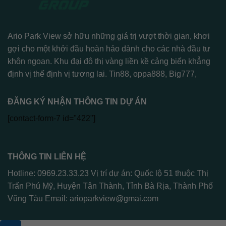
Ario Park View sở hữu những giá trị vượt thời gian, khơi
gợi cho một khởi đầu hoàn hảo dành cho các nhà đầu tư
khôn ngoan. Khu đại đô thị vàng liền kề cảng biển khẳng
định vị thế định vị tương lai.
Tin88
,
oppa888
,
Big777
,
ĐĂNG KÝ NHẬN THÔNG TIN DỰ ÁN
[contact-form-7 id="422"]
THÔNG TIN LIÊN HỆ
Hotline: 0969.23.33.23 Vị trí dự án: Quốc lộ 51 thuộc Thị
Trấn Phú Mỹ, Huyện Tân Thành, Tỉnh Bà Rịa, Thành Phố
Vũng Tàu Email:
arioparkview@gmai.com