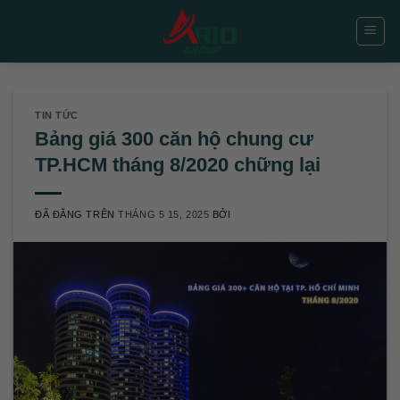
Chuyển
đến
nội
dung
TIN TỨC
Bảng giá 300 căn hộ chung cư
TP.HCM tháng 8/2020 chững lại
ĐÃ ĐĂNG TRÊN
THÁNG 5 15, 2025
BỞI