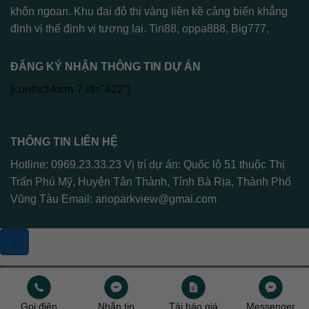
khôn ngoan. Khu đại đô thị vàng liền kề cảng biển khẳng
định vị thế định vị tương lai.
Tin88
,
oppa888
,
Big777
,
ĐĂNG KÝ NHẬN THÔNG TIN DỰ ÁN
[contact-form-7 id="422"]
THÔNG TIN LIÊN HỆ
Hotline: 0969.23.33.23 Vị trí dự án: Quốc lộ 51 thuộc Thị
Trấn Phú Mỹ, Huyện Tân Thành, Tỉnh Bà Rịa, Thành Phố
Vũng Tàu Email:
arioparkview@gmai.com
.
Copyright 2026 ©
Arioparkview
Gọi điện
Nhắn tin
Tải báo giá
Messenger