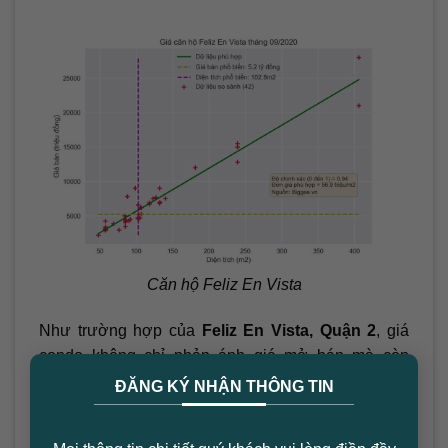
Căn hộ Feliz En Vista
Như trường hợp của
Feliz En Vista, Quận 2
, giá
condo không chỉ phản ánh giá mở bán mà còn
×
được tính toán dựa trên các thông tin so sánh đã
ĐĂNG KÝ NHẬN THÔNG TIN
chọn lọc và áp dụng phương pháp hồi quy tuyến
tính. Điều này giúp đảm bảo giá trị trung tâm và độ