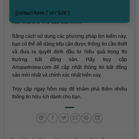
tự như giá nhà đất. Bạn cần chọn khu vực và các
[contact-form-7 id="526"]
khía cạnh liên quan để tìm ra thông tin giá chuẩn
xác nhất cho nhu cầu của mình.
Bằng cách sử dụng các phương pháp tìm kiếm này,
bạn có thể dễ dàng tiếp cận được thông tin cần thiết
và đưa ra quyết định đầu tư hiệu quả trong thị
trường bất động sản. Hãy truy cập
Arioparkview.com để cập nhật thông tin bất động
sản mới nhất và chính xác nhất hiện nay.
Truy cập ngay hôm nay để khám phá thêm nhiều
thông tin hữu ích dành cho bạn.