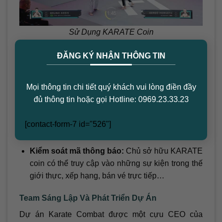
Sử Dụng KARATE Coin
×
Quản trị:
Người nắm giữ KARATE coin có
ĐĂNG KÝ NHẬN THÔNG TIN
quyền voting cho các quyết định quản trị giải đấu
hoặc voting cho võ sĩ tham gia trận đấu.
Mọi thông tin chi tiết quý khách vui lòng điền đầy
Tham gia UpOnly:
Tham gia đặt cược xem võ sĩ
đủ thông tin hoặc gọi Hotline: 0969.23.33.23
nào sẽ giành chiến thắng và có cơ hội nhận
phần thưởng sau khi thắng cược mà không phải
[contact-form-7 id="526"]
lo lắng về việc thua lỗ.
Kiểm soát mã thông báo:
Chủ sở hữu KARATE
coin có thể truy cập vào những sự kiện trong thế
giới thực, xếp hạng, bán vé trực tiếp…
Team Sáng Lập Và Phát Triển Dự Án
Dự án Karate Combat được một cựu CEO của