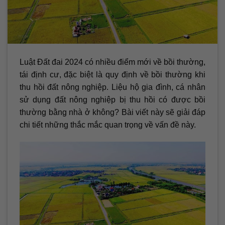
Luật Đất đai 2024 có nhiều điểm mới về bồi thường,
tái định cư, đặc biệt là quy định về bồi thường khi
thu hồi đất nông nghiệp. Liệu hộ gia đình, cá nhân
sử dụng đất nông nghiệp bị thu hồi có được bồi
thường bằng nhà ở không? Bài viết này sẽ giải đáp
chi tiết những thắc mắc quan trọng về vấn đề này.