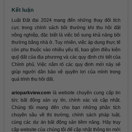
Kết luận
Luật Đất đai 2024 mang đến những thay đổi tích
cực trong chính sách bồi thường khi thu hồi đất
nông nghiệp, đặc biệt là việc bổ sung khả năng bồi
thường bằng nhà ở. Tuy nhiên, việc áp dụng thực tế
còn phụ thuộc vào nhiều yếu tố, bao gồm điều kiện
quỹ đất của địa phương và các quy định chi tiết của
Chính phủ. Việc nắm rõ các quy định mới này sẽ
giúp người dân bảo vệ quyền lợi của mình trong
quá trình thu hồi đất.
arioparkview.com
là website chuyên cung cấp tin
tức bất động sản uy tín, chính xác và cập nhật.
Chúng tôi mang đến cho bạn những phân tích
chuyên sâu về thị trường, chính sách pháp luật,
cùng các dự án bất động sản tiềm năng. Hãy truy
cập website của chúng tôi để cập nhật thông tin mới