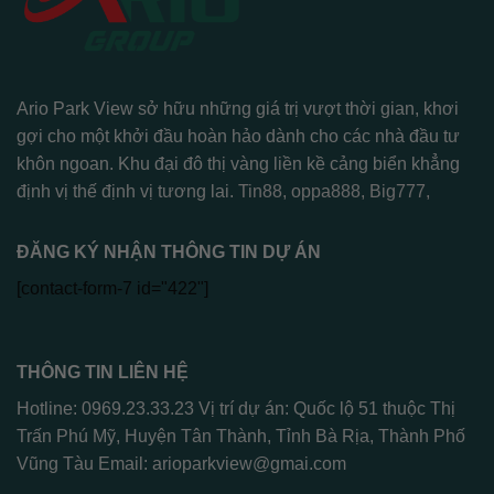
Ario Park View sở hữu những giá trị vượt thời gian, khơi
gợi cho một khởi đầu hoàn hảo dành cho các nhà đầu tư
khôn ngoan. Khu đại đô thị vàng liền kề cảng biển khẳng
định vị thế định vị tương lai.
Tin88
,
oppa888
,
Big777
,
ĐĂNG KÝ NHẬN THÔNG TIN DỰ ÁN
[contact-form-7 id="422"]
THÔNG TIN LIÊN HỆ
Hotline: 0969.23.33.23 Vị trí dự án: Quốc lộ 51 thuộc Thị
Trấn Phú Mỹ, Huyện Tân Thành, Tỉnh Bà Rịa, Thành Phố
Vũng Tàu Email:
arioparkview@gmai.com