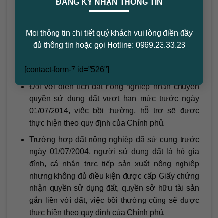
ĐĂNG KÝ NHẬN THÔNG TIN
nông nghiệp cho hộ gia đình, cá nhân như sau:
Mọi thông tin chi tiết quý khách vui lòng điền đầy
Diện tích đất nông nghiệp được bồi thường bao
đủ thông tin hoặc gọi Hotline: 0969.23.33.23
gồm diện tích trong hạn mức theo Điều 176 và
177 của Luật này, cộng với diện tích đất nhận
[contact-form-7 id="526"]
được do thừa kế.
Đối với diện tích đất nông nghiệp nhận chuyển
quyền sử dụng đất vượt hạn mức trước ngày
01/07/2014, việc bồi thường, hỗ trợ sẽ được
thực hiện theo quy định của Chính phủ.
Trường hợp đất nông nghiệp đã sử dụng trước
ngày 01/07/2004, người sử dụng đất là hộ gia
đình, cá nhân trực tiếp sản xuất nông nghiệp
nhưng không đủ điều kiện được cấp Giấy chứng
nhận quyền sử dụng đất, quyền sở hữu tài sản
gắn liền với đất, việc bồi thường cũng sẽ được
thực hiện theo quy định của Chính phủ.