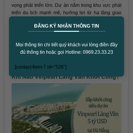
vọng phát triển lớn. Dự án nằm trong khu vực phát
triển du lịch mạnh mẽ, hưởng lợi từ hạ tầng giao
×
thông đang dần hoàn thiện.
ĐĂNG KÝ NHẬN THÔNG TIN
Ngoài ra, các căn hộ condotel tại Đà Nẵng đang gia
tăng tính thanh khoản, nhờ vào tiềm năng du lịch
Mọi thông tin chi tiết quý khách vui lòng điền đầy
không ngừng tăng cao. Nhà đầu tư có cơ hội thu lời
đủ thông tin hoặc gọi Hotline: 0969.23.33.23
nhiều hơn từ dự án này; đây thực sự là một món
hời đáng để cân nhắc.
[contact-form-7 id="526"]
Khi Nào Vinpearl Làng Vân Khởi Công?