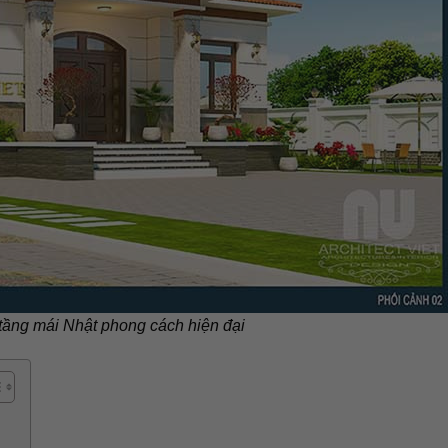
tầng mái Nhật phong cách hiện đại