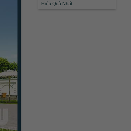
Hiệu Quả Nhất