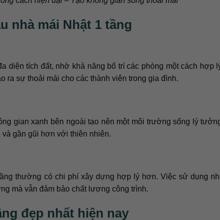
ong cách hiện đại – Tạo không gian sống thoải mái
u nhà mái Nhật 1 tầng
a diện tích đất, nhờ khả năng bố trí các phòng một cách hợp l
o ra sự thoải mái cho các thành viên trong gia đình.
ông gian xanh bên ngoài tạo nên một môi trường sống lý tưởn
 và gần gũi hơn với thiên nhiên.
ầng thường có chi phí xây dựng hợp lý hơn. Việc sử dụng nh
dựng mà vẫn đảm bảo chất lượng công trình.
ầng đẹp nhất hiện nay