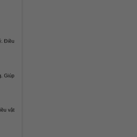
ý. Điều
g. Giúp
iều vật