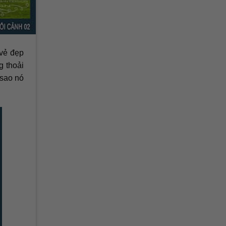
 vẻ đẹp
g thoải
 sao nó