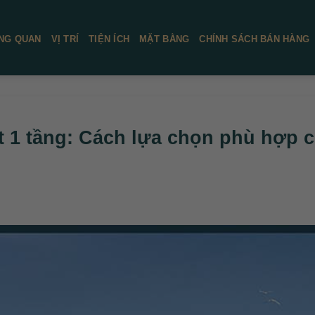
NG QUAN
VỊ TRÍ
TIỆN ÍCH
MẶT BẰNG
CHÍNH SÁCH BÁN HÀNG
 1 tầng: Cách lựa chọn phù hợp 