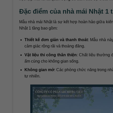
Đặc điểm của nhà mái Nhật 1 
Mẫu nhà mái Nhật là sự kết hợp hoàn hảo giữa kiến 
Nhật 1 tầng bao gồm:
Thiết kế đơn giản và thanh thoát
: Mẫu nhà này
cảm giác rộng rãi và thoáng đãng.
Vật liệu thi công thân thiện
: Chất liệu thường 
ấm cúng cho không gian sống.
Không gian mở
: Các phòng chức năng trong nhà
tự nhiên.