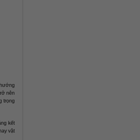
u hướng
trở nên
g trọng
ăng kết
hay vật