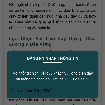
Một ngôi nhà có pháp lý rõ ràng, minh bạch sẽ tạo
sự an tâm cho người mua. Hãy đảm bảo tất cả các
giấy tờ liên quan đến ngôi nhà đều đầy đủ và hợp
lệ. Điều này sẽ giúp quá trình giao dịch diễn ra
nhanh chóng và thuận lợi.
Lựa Chọn Vật Liệu Xây Dựng: Chất
Lượng & Bền Vững
Việc lựa chọn vật liệu xây dựng chất lượng cao sẽ
×
giúp tăng giá trị và tuổi thọ của ngôi nhà. Hãy ưu
ĐĂNG KÝ NHẬN THÔNG TIN
tiên sử dụng các vật liệu bền vững, thân thiện với
môi trường. Đầu tư vào vật liệu chất lượng là đầu tư
Mọi thông tin chi tiết quý khách vui lòng điền đầy
cho tương lai.
đủ thông tin hoặc gọi Hotline: 0969.23.33.23
Tìm Hiểu Thị Trường: Nắm Bắt Nhu Cầu
[contact-form-7 id="526"]
Trước khi bắt đầu cải tạo, hãy tìm hiểu kỹ thị trường
bất động sản tại Tân Phú, nắm bắt nhu cầu của