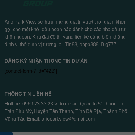
Ario Park View sở hữu những giá trị vượt thời gian, khơi
gợi cho một khởi đầu hoàn hảo dành cho các nhà đầu tư
khôn ngoan. Khu đại đô thị vàng liền kề cảng biển khẳng
định vị thế định vị tương lai.
Tin88
,
oppa888
,
Big777
,
ĐĂNG KÝ NHẬN THÔNG TIN DỰ ÁN
[contact-form-7 id="422"]
THÔNG TIN LIÊN HỆ
Hotline: 0969.23.33.23 Vị trí dự án: Quốc lộ 51 thuộc Thị
Trấn Phú Mỹ, Huyện Tân Thành, Tỉnh Bà Rịa, Thành Phố
Vũng Tàu Email:
arioparkview@gmai.com