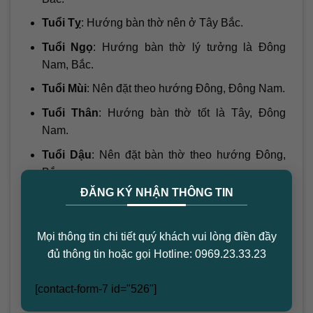
Tuổi Tỵ
: Hướng bàn thờ nên ở Tây Bắc.
Tuổi Ngọ
: Hướng bàn thờ lý tưởng là Đông
Nam, Bắc.
Tuổi Mùi
: Nên đặt theo hướng Đông, Đông Nam.
Tuổi Thân
: Hướng bàn thờ tốt là Tây, Đông
Nam.
Tuổi Dậu
: Nên đặt bàn thờ theo hướng Đông,
Bắc.
×
ĐĂNG KÝ NHẬN THÔNG TIN
Tuổi Tuất
: Hướng bàn thờ lý tưởng là Tây Nam,
Bắc.
Mọi thông tin chi tiết quý khách vui lòng điền đầy
Tuổi Hợi
: Hướng bàn thờ thích hợp là Tây, Đông
đủ thông tin hoặc gọi Hotline: 0969.23.33.23
Bắc.
[contact-form-7 id="526"]
Hướng đặt bàn thờ theo tuổi gia chủ