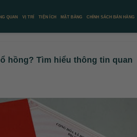
NG QUAN
VỊ TRÍ
TIỆN ÍCH
MẶT BẰNG
CHÍNH SÁCH BÁN HÀNG
ổ hồng? Tìm hiểu thông tin quan