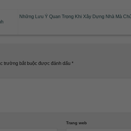
Những Lưu Ý Quan Trọng Khi Xây Dựng Nhà Mà Ch
nh
c trường bắt buộc được đánh dấu
*
Trang web