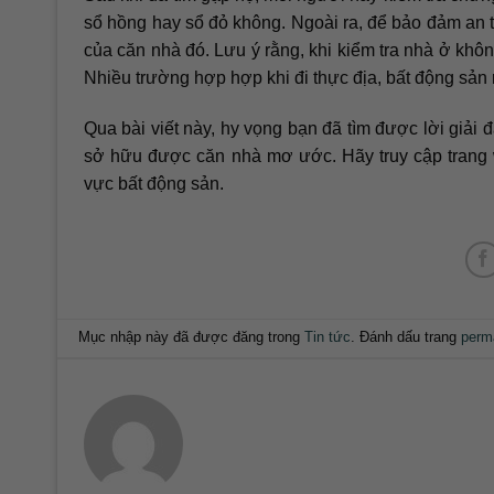
sổ hồng hay sổ đỏ không. Ngoài ra, để bảo đảm an t
của căn nhà đó. Lưu ý rằng, khi kiểm tra nhà ở khôn
Nhiều trường hợp hợp khi đi thực địa, bất động sản 
Qua bài viết này, hy vọng bạn đã tìm được lời giải 
sở hữu được căn nhà mơ ước. Hãy truy cập tran
vực bất động sản.
Mục nhập này đã được đăng trong
Tin tức
. Đánh dấu trang
perm