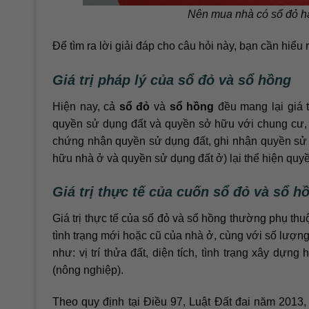
Nên mua nhà có sổ đỏ h
Để tìm ra lời giải đáp cho câu hỏi này, bạn cần hiểu r
Giá trị pháp lý của sổ đỏ và sổ hồng
Hiện nay, cả
sổ đỏ
và
sổ hồng
đều mang lại giá tr
quyền sử dụng đất và quyền sở hữu với chung cư, n
chứng nhận quyền sử dụng đất, ghi nhận quyền sử 
hữu nhà ở và quyền sử dụng đất ở) lại thể hiện quy
Giá trị thực tế của cuốn sổ đỏ và sổ h
Giá trị thực tế của sổ đỏ và sổ hồng thường phụ thuộc 
tình trạng mới hoặc cũ của nhà ở, cùng với số lượng
như: vị trí thửa đất, diện tích, tình trạng xây dựn
(nông nghiệp).
Theo quy định tại Điều 97, Luật Đất đai năm 201