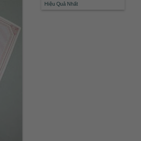
Hiệu Quả Nhất