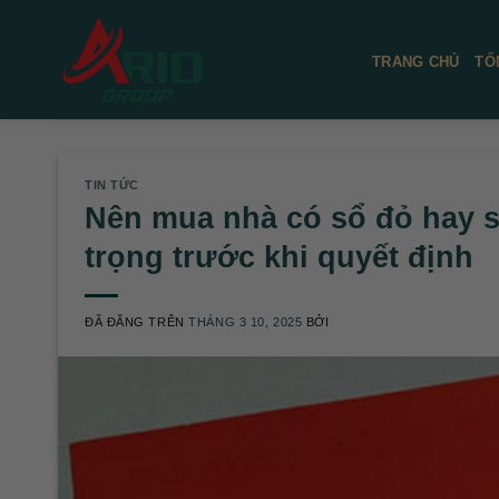
Chuyển
đến
TRANG CHỦ
TỔ
nội
dung
TIN TỨC
Nên mua nhà có sổ đỏ hay s
trọng trước khi quyết định
ĐÃ ĐĂNG TRÊN
THÁNG 3 10, 2025
BỞI