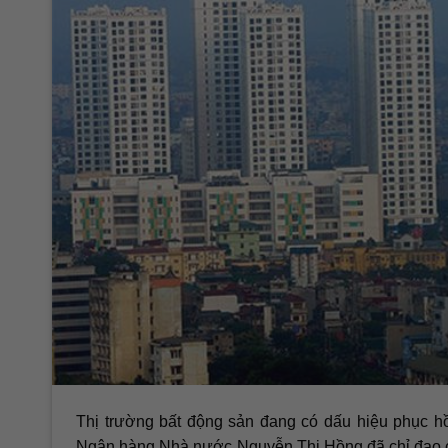
Thị trường bất động sản đang có dấu hiệu phục hồi
Ngân hàng Nhà nước Nguyễn Thị Hồng đã chỉ đạo c