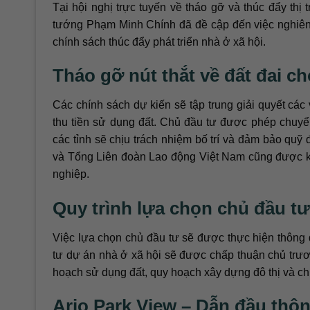
Tại hội nghị trực tuyến về tháo gỡ và thúc đẩy thị
tướng Phạm Minh Chính đã đề cập đến việc nghiên 
chính sách thúc đẩy phát triển nhà ở xã hội.
Tháo gỡ nút thắt về đất đai ch
Các chính sách dự kiến sẽ tập trung giải quyết cá
thu tiền sử dụng đất. Chủ đầu tư được phép chu
các tỉnh sẽ chịu trách nhiệm bố trí và đảm bảo quỹ 
và Tổng Liên đoàn Lao động Việt Nam cũng được kh
nghiệp.
Quy trình lựa chọn chủ đầu tư
Việc lựa chọn chủ đầu tư sẽ được thực hiện thông
tư dự án nhà ở xã hội sẽ được chấp thuận chủ trư
hoạch sử dụng đất, quy hoạch xây dựng đô thị và ch
Ario Park View – Dẫn đầu thôn