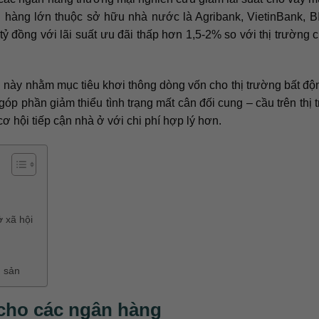
n hàng lớn thuộc sở hữu nhà nước là Agribank, VietinBank, 
ỷ đồng với lãi suất ưu đãi thấp hơn 1,5-2% so với thị trường 
 này nhằm mục tiêu khơi thông dòng vốn cho thị trường bất độ
p phần giảm thiểu tình trạng mất cân đối cung – cầu trên thị 
 hội tiếp cận nhà ở với chi phí hợp lý hơn.
ở xã hội
g sản
n cho các ngân hàng