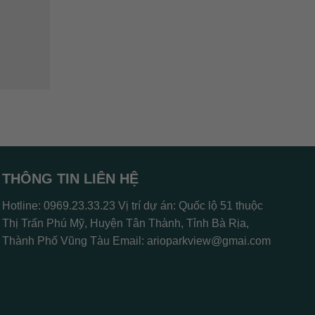
THÔNG TIN LIÊN HỆ
Hotline: 0969.23.33.23 Vị trí dự án: Quốc lộ 51 thuộc
Thị Trấn Phú Mỹ, Huyện Tân Thành, Tỉnh Bà Rịa,
Thành Phố Vũng Tàu Email:
arioparkview@gmai.com