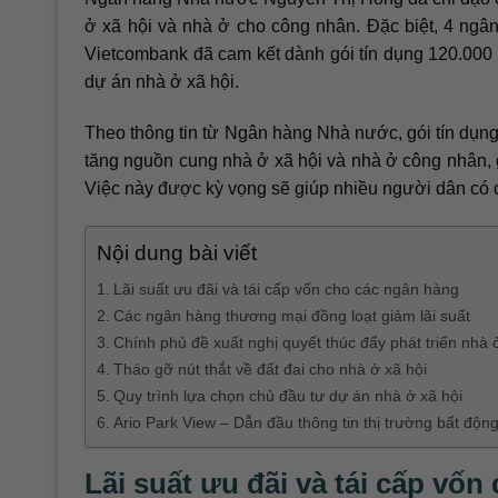
ở xã hội và nhà ở cho công nhân. Đặc biệt, 4 ngâ
Vietcombank đã cam kết dành gói tín dụng 120.000 t
dự án nhà ở xã hội.
Theo thông tin từ Ngân hàng Nhà nước, gói tín dụng
tăng nguồn cung nhà ở xã hội và nhà ở công nhân, gó
Việc này được kỳ vọng sẽ giúp nhiều người dân có cơ
Nội dung bài viết
Lãi suất ưu đãi và tái cấp vốn cho các ngân hàng
Các ngân hàng thương mại đồng loạt giảm lãi suất
Chính phủ đề xuất nghị quyết thúc đẩy phát triển nhà 
Tháo gỡ nút thắt về đất đai cho nhà ở xã hội
Quy trình lựa chọn chủ đầu tư dự án nhà ở xã hội
Ario Park View – Dẫn đầu thông tin thị trường bất độn
Lãi suất ưu đãi và tái cấp vố