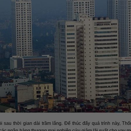
 sau thời gian dài trầm lắng. Để thúc đẩy quá trình này, Th
ác ngân hàng thương mại nghiên cứu giảm lãi suất cho vay 