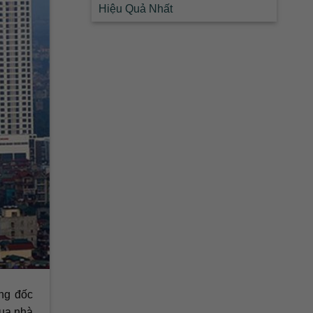
Hiệu Quả Nhất
ống đốc
mua nhà