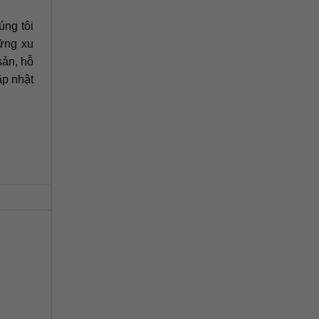
úng tôi
hững xu
sản, hỗ
ập nhật