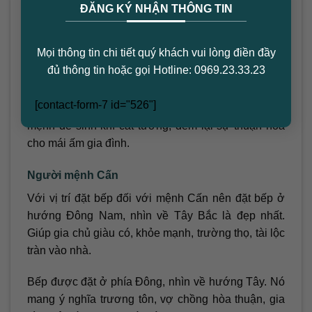
×
ĐĂNG KÝ NHẬN THÔNG TIN
có Tây tứ mệnh
Hướng bếp cũng là một hướng cực kỳ quan trọng
Mọi thông tin chi tiết quý khách vui lòng điền đầy
bên cạnh hướng nhà. Vì vị trí của bếp sẽ liên quan
đủ thông tin hoặc gọi Hotline: 0969.23.33.23
mật thiết đến Trạch và Mệnh. Ở một số hướng,
Đông tứ mệnh rất hợp với hướng Tây. Dưới đây là
[contact-form-7 id="526"]
cách chọn hướng bếp cho người thuộc Tây tứ
mệnh để sinh khí cát tường, đem lại sự thuận hòa
cho mái ấm gia đình.
Người mệnh Cấn
Với vị trí đặt bếp đối với mệnh Cấn nên đặt bếp ở
hướng Đông Nam, nhìn về Tây Bắc là đẹp nhất.
Giúp gia chủ giàu có, khỏe mạnh, trường thọ, tài lộc
tràn vào nhà.
Bếp được đặt ở phía Đông, nhìn về hướng Tây. Nó
mang ý nghĩa trương tôn, vợ chồng hòa thuận, gia