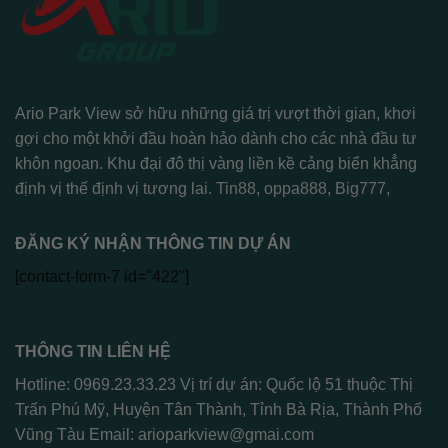
Ario Park View sở hữu những giá trị vượt thời gian, khơi
gợi cho một khởi đầu hoàn hảo dành cho các nhà đầu tư
khôn ngoan. Khu đại đô thị vàng liền kề cảng biển khẳng
định vị thế định vị tương lai.
Tin88
,
oppa888
,
Big777
,
ĐĂNG KÝ NHẬN THÔNG TIN DỰ ÁN
[contact-form-7 id="422"]
THÔNG TIN LIÊN HỆ
Hotline: 0969.23.33.23 Vị trí dự án: Quốc lộ 51 thuộc Thị
Trấn Phú Mỹ, Huyện Tân Thành, Tỉnh Bà Rịa, Thành Phố
Vũng Tàu Email:
arioparkview@gmai.com