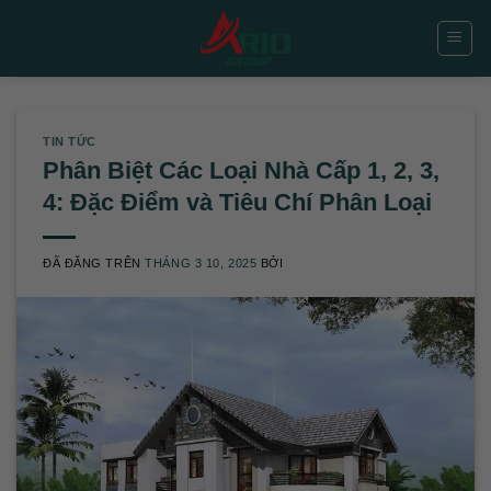
Chuyển
đến
nội
dung
TIN TỨC
Phân Biệt Các Loại Nhà Cấp 1, 2, 3,
4: Đặc Điểm và Tiêu Chí Phân Loại
ĐÃ ĐĂNG TRÊN
THÁNG 3 10, 2025
BỞI