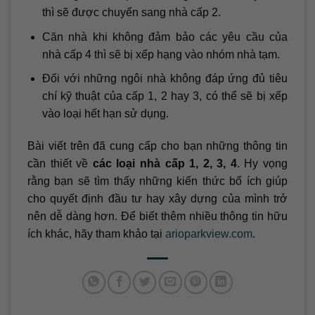
thì sẽ được chuyển sang nhà cấp 2.
Căn nhà khi không đảm bảo các yêu cầu của
nhà cấp 4 thì sẽ bị xếp hạng vào nhóm nhà tạm.
Đối với những ngôi nhà không đáp ứng đủ tiêu
chí kỹ thuật của cấp 1, 2 hay 3, có thể sẽ bị xếp
vào loại hết hạn sử dụng.
Bài viết trên đã cung cấp cho bạn những thông tin
cần thiết về
các loại nhà cấp 1, 2, 3, 4
. Hy vọng
rằng bạn sẽ tìm thấy những kiến thức bổ ích giúp
cho quyết định đầu tư hay xây dựng của mình trở
nên dễ dàng hơn. Để biết thêm nhiều thông tin hữu
ích khác, hãy tham khảo tại
arioparkview.com
.