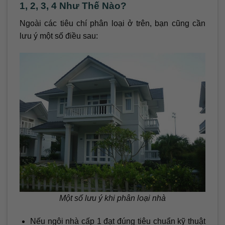
1, 2, 3, 4 Như Thế Nào?
Ngoài các tiêu chí phân loại ở trên, bạn cũng cần
lưu ý một số điều sau:
Một số lưu ý khi phân loại nhà
Nếu ngôi nhà cấp 1 đạt đúng tiêu chuẩn kỹ thuật