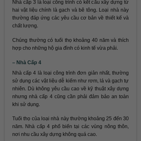
Nhà cấp 3 là loại công trình có kết cấu xây dựng từ
hai vật liệu chính là gạch và bê tông. Loại nhà này
thường đáp ứng các yêu cầu cơ bản về thiết kế và
chất lượng.
Chúng thường có tuổi thọ khoảng 40 năm và thích
hợp cho những hộ gia đình có kinh tế vừa phải.
– Nhà Cấp 4
Nhà cấp 4 là loại công trình đơn giản nhất, thường
sử dụng các vật liệu dễ kiếm như rơm, lá và gạch tự
nhiên. Dù không yêu cầu cao về kỹ thuật xây dựng
nhưng nhà cấp 4 cũng cần phải đảm bảo an toàn
khi sử dụng.
Tuổi thọ của loại nhà này thường khoảng 25 đến 30
năm. Nhà cấp 4 phổ biến tại các vùng nông thôn,
nơi nhu cầu xây dựng không quá cao.