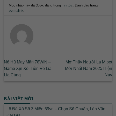
Mục nhập này đã được đăng trong
Tin tức
. Đánh dấu trang
permalink
.
Nổ Hũ May Mắn 78WIN –
Mơ Thấy Người Lạ Mibet
Game Xịn Xò, Tiền Về Lia
Mới Nhất Năm 2025 Hiện
Lịa Cùng
Nay
BÀI VIẾT MỚI
Lô Đề Xổ Số 3 Miền 69vn – Chọn Số Chuẩn, Lên Vận
Đại Gia