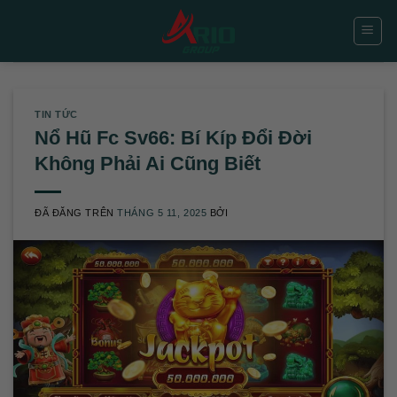
Chuyển
đến
nội
dung
TIN TỨC
Nổ Hũ Fc Sv66: Bí Kíp Đổi Đời
Không Phải Ai Cũng Biết
ĐÃ ĐĂNG TRÊN
THÁNG 5 11, 2025
BỞI