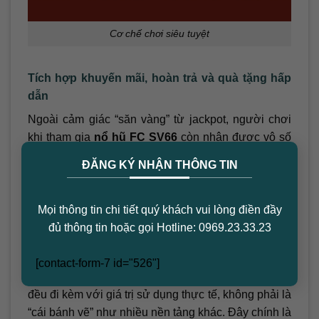
Cơ chế chơi siêu tuyệt
Tích hợp khuyến mãi, hoàn trả và quà tặng hấp
dẫn
Ngoài cảm giác “săn vàng” từ jackpot, người chơi
khi tham gia
nổ hũ FC SV66
còn nhận được vô số
×
ưu đãi hấp dẫn từ hệ thống. Từ khuyến mãi nạp lần
ĐĂNG KÝ NHẬN THÔNG TIN
đầu, hoàn trả mỗi ngày đến các vòng quay may
mắn, sự kiện hàng tuần đều đặn cập nhật – tất cả
tạo nên một hệ sinh thái phần thưởng phong phú.
Mọi thông tin chi tiết quý khách vui lòng điền đầy
đủ thông tin hoặc gọi Hotline: 0969.23.33.23
Đặc biệt, SV66 còn có chương trình tặng giftcode
định kỳ qua các kênh mạng xã hội, giúp người chơi
[contact-form-7 id="526"]
luôn có thêm động lực quay trở lại. Mỗi phần quà
đều đi kèm với giá trị sử dụng thực tế, không phải là
“cái bánh vẽ” như nhiều nền tảng khác. Đây chính là