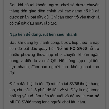
Sau khi có tài khoản, người chơi sẽ được chuyển
thẳng đến giao diện chính với các game nổ hũ đã
được phân loại đầy đủ. Chỉ cần chọn trò yêu thích là
có thể bắt đầu ngay lập tức.
Nạp tiền dễ dàng, rút tiền siêu nhanh
Sau khi đăng ký thành công, bước tiếp theo là nạp
tiền để bắt đầu quay hũ.
Nổ hũ FC SV66
hỗ trợ
nhiều phương thức nạp như chuyển khoản ngân
hàng, ví điện tử và mã QR. Hệ thống cập nhật tiền
cực nhanh, đảm bảo người chơi không phải chờ
đợi.
Điểm đặc biệt là tốc độ rút tiền tại SV66 thuộc hàng
top, chỉ mất 1-3 phút để tiền về ví. Đây là một trong
những yếu tố làm nên tên tuổi và độ uy tín của
nổ
hũ FC SV66
trong lòng người chơi lâu năm.