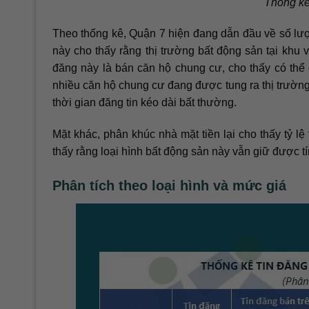
Thống kê
Theo thống kê, Quận 7 hiện đang dẫn đầu về số lượn
này cho thấy rằng thị trường bất động sản tại khu
đăng này là bán căn hộ chung cư, cho thấy có thể
nhiều căn hộ chung cư đang được tung ra thị trường
thời gian đăng tin kéo dài bất thường.
Mặt khác, phân khúc nhà mặt tiền lại cho thấy tỷ lệ
thấy rằng loại hình bất động sản này vẫn giữ được t
Phân tích theo loại hình và mức giá