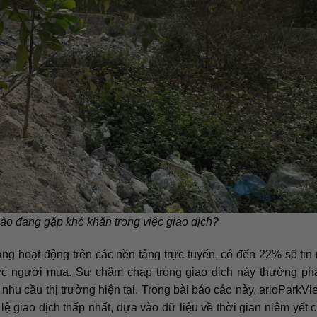
ào đang gặp khó khăn trong việc giao dịch?
ng hoạt động trên các nền tảng trực tuyến, có đến 22% số tin
ợc người mua. Sự chậm chạp trong giao dịch này thường ph
hu cầu thị trường hiện tại. Trong bài báo cáo này, arioParkV
ệ giao dịch thấp nhất, dựa vào dữ liệu về thời gian niêm yết 