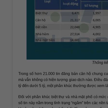
Thống kê
Trong số hơn 21.000 tin đăng bán căn hộ chung cư
mà vẫn không có hiện tượng giao dịch nào. Điều đán
tỷ đến dưới 5 tỷ, một phân khúc thường được xem là
Đối với phân khúc biệt thự và nhà mặt phố có mức g
số tin này nằm trong tình trạng “ngâm” trên các nền