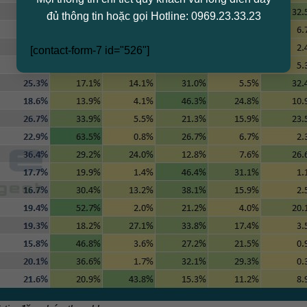
đủ thông tin hoặc gọi Hotline: 0969.23.33.23
[contact-form-7 id="526"]