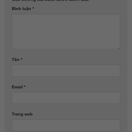
Bình luận
*
Tên
*
Email
*
Trang web