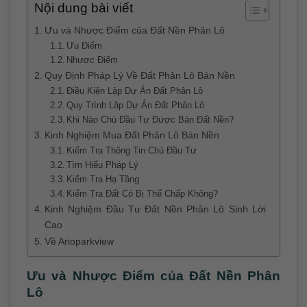
Nội dung bài viết
Ưu và Nhược Điểm của Đất Nền Phân Lô
Ưu Điểm
Nhược Điểm
Quy Định Pháp Lý Về Đất Phân Lô Bán Nền
Điều Kiện Lập Dự Án Đất Phân Lô
Quy Trình Lập Dự Án Đất Phân Lô
Khi Nào Chủ Đầu Tư Được Bán Đất Nền?
Kinh Nghiệm Mua Đất Phân Lô Bán Nền
Kiểm Tra Thông Tin Chủ Đầu Tư
Tìm Hiểu Pháp Lý
Kiểm Tra Hạ Tầng
Kiểm Tra Đất Có Bị Thế Chấp Không?
Kinh Nghiệm Đầu Tư Đất Nền Phân Lô Sinh Lời
Cao
Về Arioparkview
Ưu và Nhược Điểm của Đất Nền Phân
Lô