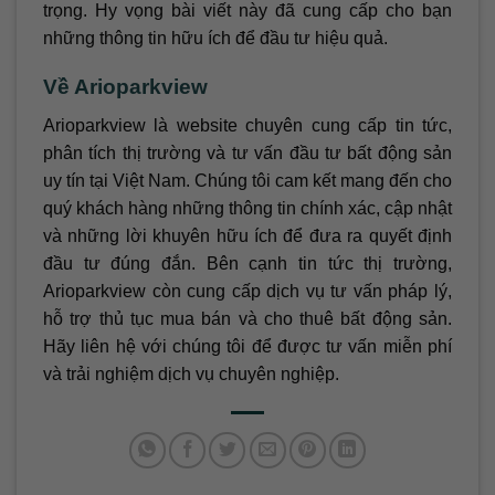
trọng. Hy vọng bài viết này đã cung cấp cho bạn
những thông tin hữu ích để đầu tư hiệu quả.
Về Arioparkview
Arioparkview là website chuyên cung cấp tin tức,
phân tích thị trường và tư vấn đầu tư bất động sản
uy tín tại Việt Nam. Chúng tôi cam kết mang đến cho
quý khách hàng những thông tin chính xác, cập nhật
và những lời khuyên hữu ích để đưa ra quyết định
đầu tư đúng đắn. Bên cạnh tin tức thị trường,
Arioparkview còn cung cấp dịch vụ tư vấn pháp lý,
hỗ trợ thủ tục mua bán và cho thuê bất động sản.
Hãy liên hệ với chúng tôi để được tư vấn miễn phí
và trải nghiệm dịch vụ chuyên nghiệp.