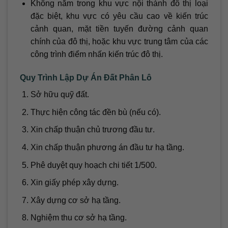
Không nằm trong khu vực nội thành đô thị loại
đặc biệt, khu vực có yêu cầu cao về kiến trúc
cảnh quan, mặt tiền tuyến đường cảnh quan
chính của đô thị, hoặc khu vực trung tâm của các
công trình điểm nhấn kiến trúc đô thị.
Quy Trình Lập Dự Án Đất Phân Lô
Sở hữu quỹ đất.
Thực hiện công tác đền bù (nếu có).
Xin chấp thuận chủ trương đầu tư.
Xin chấp thuận phương án đầu tư hạ tầng.
Phê duyệt quy hoạch chi tiết 1/500.
Xin giấy phép xây dựng.
Xây dựng cơ sở hạ tầng.
Nghiệm thu cơ sở hạ tầng.