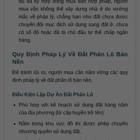
dù đã ký hợp đồng mua bán hợp pháp, người
mua vẫn không thể xây dựng nhà ở do vướng
mắc về pháp lý, chẳng hạn như đất chưa được
chuyển đổi mục đích sử dụng sang đất ở, chưa
có sổ đỏ hoặc đã bị chủ đầu tư thế chấp ngân
hàng.
Quy Định Pháp Lý Về Đất Phân Lô Bán
Nền
Để tránh rủi ro, người mua cần nắm vững các quy
định pháp lý về đất phân lô bán nền.
Điều Kiện Lập Dự Án Đất Phân Lô
Phù hợp với kế hoạch sử dụng đất hàng năm
của địa phương (từ cấp huyện trở lên).
Nằm trong khu vực đô thị được phép chuyển
nhượng quyền sử dụng đất.