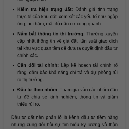
Kiểm tra hiện trạng đất:
Đánh giá tình trạng
thực tế của khu đất, xem xét các yếu tố như ngập
úng, bụi bặm, mật độ dân cư xung quanh.
Nắm bắt thông tin thị trường:
Thường xuyên
cập nhật thông tin về giá đất, tần suất giao dịch
tại khu vực quan tâm để đưa ra quyết định đầu tư
chính xác.
Cân đối tài chính:
Lập kế hoạch tài chính rõ
ràng, đảm bảo khả năng chi trả và dự phòng rủi
ro thị trường.
Đầu tư theo nhóm:
Tham gia vào các nhóm đầu
tư để chia sẻ kinh nghiệm, thông tin và giảm
thiểu rủi ro.
Đầu tư đất nền phân lô là kênh đầu tư tiềm năng
nhưng cũng đòi hỏi sự tìm hiểu kỹ lưỡng và thận