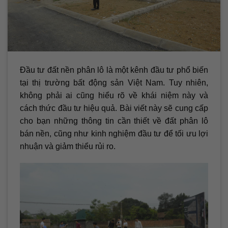
Đầu tư đất nền phân lô là một kênh đầu tư phổ biến
tại thị trường bất động sản Việt Nam. Tuy nhiên,
không phải ai cũng hiểu rõ về khái niệm này và
cách thức đầu tư hiệu quả. Bài viết này sẽ cung cấp
cho bạn những thông tin cần thiết về đất phân lô
bán nền, cũng như kinh nghiệm đầu tư để tối ưu lợi
nhuận và giảm thiểu rủi ro.