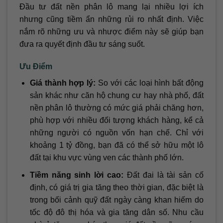
Đầu tư đất nền phân lô mang lại nhiều lợi ích
nhưng cũng tiềm ẩn những rủi ro nhất định. Việc
nắm rõ những ưu và nhược điểm này sẽ giúp bạn
đưa ra quyết định đầu tư sáng suốt.
Ưu Điểm
Giá thành hợp lý:
So với các loại hình bất động
sản khác như căn hộ chung cư hay nhà phố, đất
nền phân lô thường có mức giá phải chăng hơn,
phù hợp với nhiều đối tượng khách hàng, kể cả
những người có nguồn vốn hạn chế. Chỉ với
khoảng 1 tỷ đồng, bạn đã có thể sở hữu một lô
đất tại khu vực vùng ven các thành phố lớn.
Tiềm năng sinh lời cao:
Đất đai là tài sản cố
định, có giá trị gia tăng theo thời gian, đặc biệt là
trong bối cảnh quỹ đất ngày càng khan hiếm do
tốc độ đô thị hóa và gia tăng dân số. Nhu cầu