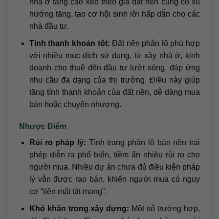
nhà ở tăng cao kéo theo giá đất nền cũng có xu
hướng tăng, tạo cơ hội sinh lời hấp dẫn cho các
nhà đầu tư.
Tính thanh khoản tốt:
Đất nền phân lô phù hợp
với nhiều mục đích sử dụng, từ xây nhà ở, kinh
doanh cho thuê đến đầu tư lướt sóng, đáp ứng
nhu cầu đa dạng của thị trường. Điều này giúp
tăng tính thanh khoản của đất nền, dễ dàng mua
bán hoặc chuyển nhượng.
Nhược Điểm
Rủi ro pháp lý:
Tình trạng phân lô bán nền trái
phép diễn ra phổ biến, tiềm ẩn nhiều rủi ro cho
người mua. Nhiều dự án chưa đủ điều kiện pháp
lý vẫn được rao bán, khiến người mua có nguy
cơ “tiền mất tật mang”.
Khó khăn trong xây dựng:
Một số trường hợp,