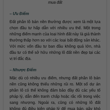
mua đất
– Ưu Điểm
Đất phân lô bán nền thường được xem là một lựa
chọn đầu tư hấp dẫn với nhiều ưu thế. Một trong
những điểm mạnh của loại hình đất này là giá thành
thường thấp hơn so với các loại bất động sản khác.
Với mức vốn đầu tư ban đầu không quá lớn, nhà
đầu tư có thể sở hữu những lô đất nền đẹp tại các
vị trí đắc địa.
– Nhược Điểm
Mặc dù có nhiều ưu điểm, nhưng đất phân lô bán
nền cũng không thiếu những rủi ro. Một số dự án
phân lô có thể không đảm bảo đầy đủ các yếu tố
pháp lý, dẫn đến tranh chấp hoặc rắc rối trong việc
sang nhượng. Ngoài ra, cũng có những lô đất
không đủ điều kiện pháp lý để mua bán, gây khó