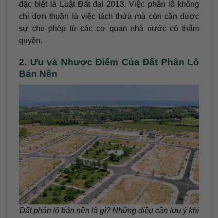
đặc biệt là Luật Đất đai 2013. Việc phân lô không
chỉ đơn thuần là việc tách thửa mà còn cần được
sự cho phép từ các cơ quan nhà nước có thẩm
quyền.
2. Ưu và Nhược Điểm Của Đất Phân Lô
Bán Nền
Đất phân lô bán nền là gì? Những điều cần lưu ý khi