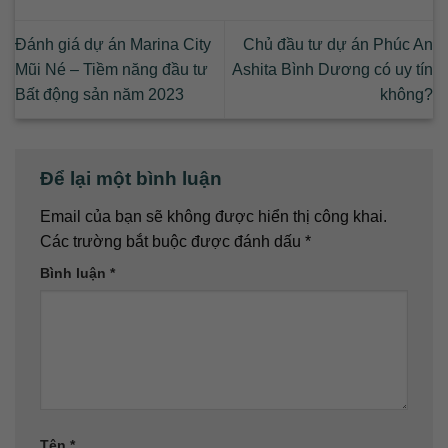
Đánh giá dự án Marina City
Chủ đầu tư dự án Phúc An
Mũi Né – Tiềm năng đầu tư
Ashita Bình Dương có uy tín
Bất động sản năm 2023
không?
Để lại một bình luận
Email của bạn sẽ không được hiển thị công khai.
Các trường bắt buộc được đánh dấu
*
Bình luận
*
Tên
*