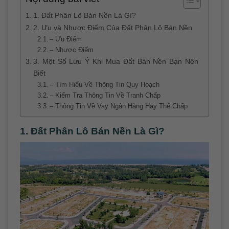
1. Đất Phân Lô Bán Nền Là Gì?
2. Ưu và Nhược Điểm Của Đất Phân Lô Bán Nền
– Ưu Điểm
– Nhược Điểm
3. Một Số Lưu Ý Khi Mua Đất Bán Nền Bạn Nên
Biết
– Tìm Hiểu Về Thông Tin Quy Hoạch
– Kiểm Tra Thông Tin Về Tranh Chấp
– Thông Tin Về Vay Ngân Hàng Hay Thế Chấp
1. Đất Phân Lô Bán Nền Là Gì?