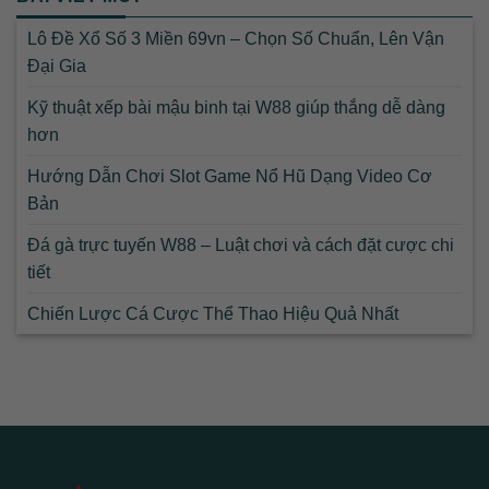
Lô Đề Xổ Số 3 Miền 69vn – Chọn Số Chuẩn, Lên Vận
Đại Gia
Kỹ thuật xếp bài mậu binh tại W88 giúp thắng dễ dàng
hơn
Hướng Dẫn Chơi Slot Game Nổ Hũ Dạng Video Cơ
Bản
Đá gà trực tuyến W88 – Luật chơi và cách đặt cược chi
tiết
Chiến Lược Cá Cược Thể Thao Hiệu Quả Nhất