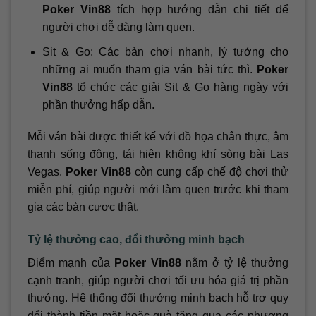
Poker Vin88
tích hợp hướng dẫn chi tiết để
người chơi dễ dàng làm quen.
Sit & Go: Các bàn chơi nhanh, lý tưởng cho
những ai muốn tham gia ván bài tức thì.
Poker
Vin88
tổ chức các giải Sit & Go hàng ngày với
phần thưởng hấp dẫn.
Mỗi ván bài được thiết kế với đồ họa chân thực, âm
thanh sống động, tái hiện không khí sòng bài Las
Vegas.
Poker Vin88
còn cung cấp chế độ chơi thử
miễn phí, giúp người mới làm quen trước khi tham
gia các bàn cược thật.
Tỷ lệ thưởng cao, đổi thưởng minh bạch
Điểm mạnh của
Poker Vin88
nằm ở tỷ lệ thưởng
cạnh tranh, giúp người chơi tối ưu hóa giá trị phần
thưởng. Hệ thống đổi thưởng minh bạch hỗ trợ quy
đổi thành tiền mặt hoặc quà tặng qua các phương