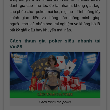
đánh giá cao nhờ tốc độ tải nhanh, không giật lag,
cho phép chơi poker mọi lúc, mọi nơi. Tính năng tùy
chỉnh giao diện và thông báo thông minh giúp
người chơi cá nhân hóa trải nghiệm và không bỏ lỡ
bất kỳ giải đấu hay khuyến mãi nào.
Cách tham gia poker siêu nhanh tại
Vin88
Cách tham gia poker