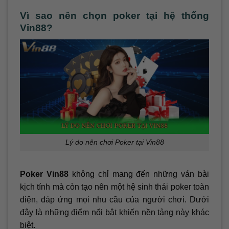
Vì sao nên chọn poker tại hệ thống
Vin88?
Lý do nên chơi Poker tại Vin88
Poker Vin88
không chỉ mang đến những ván bài
kịch tính mà còn tạo nên một hệ sinh thái poker toàn
diện, đáp ứng mọi nhu cầu của người chơi. Dưới
đây là những điểm nổi bật khiến nền tảng này khác
biệt.