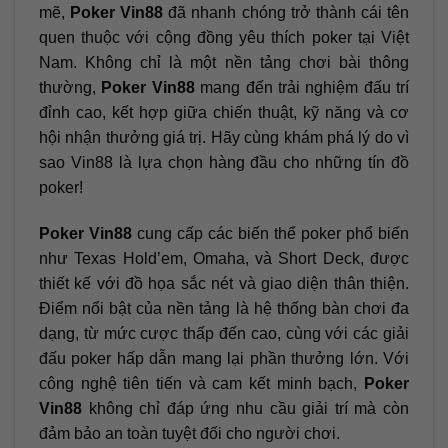
mẽ,
Poker Vin88
đã nhanh chóng trở thành cái tên
quen thuộc với cộng đồng yêu thích poker tại Việt
Nam. Không chỉ là một nền tảng chơi bài thông
thường,
Poker Vin88
mang đến trải nghiệm đấu trí
đỉnh cao, kết hợp giữa chiến thuật, kỹ năng và cơ
hội nhận thưởng giá trị. Hãy cùng khám phá lý do vì
sao Vin88 là lựa chọn hàng đầu cho những tín đồ
poker!
Poker Vin88
cung cấp các biến thể poker phổ biến
như Texas Hold’em, Omaha, và Short Deck, được
thiết kế với đồ họa sắc nét và giao diện thân thiện.
Điểm nổi bật của nền tảng là hệ thống bàn chơi đa
dạng, từ mức cược thấp đến cao, cùng với các giải
đấu poker hấp dẫn mang lại phần thưởng lớn. Với
công nghệ tiên tiến và cam kết minh bạch,
Poker
Vin88
không chỉ đáp ứng nhu cầu giải trí mà còn
đảm bảo an toàn tuyệt đối cho người chơi.