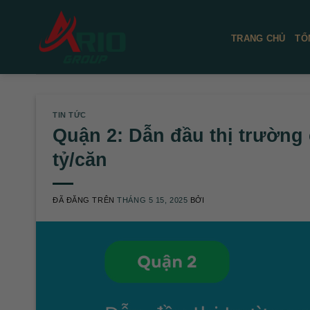
Chuyển
đến
TRANG CHỦ
TỔ
nội
dung
TIN TỨC
Quận 2: Dẫn đầu thị trường 
tỷ/căn
ĐÃ ĐĂNG TRÊN
THÁNG 5 15, 2025
BỞI