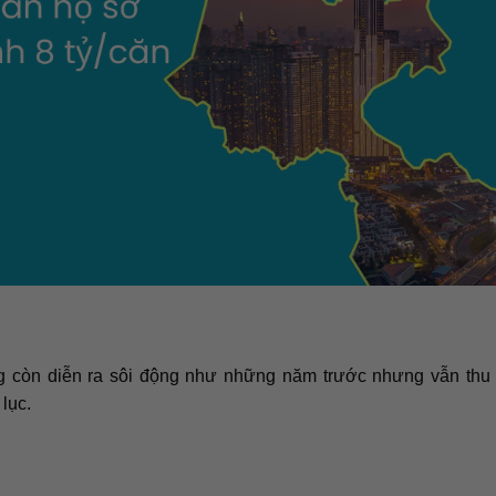
g còn diễn ra sôi động như những năm trước nhưng vẫn thu 
 lục.