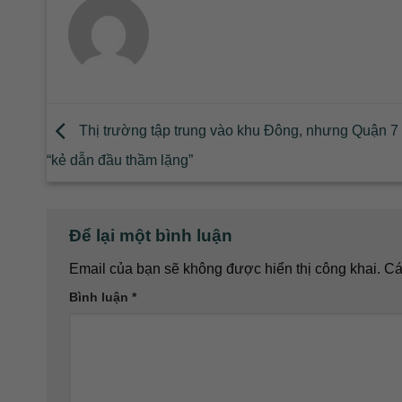
Thị trường tập trung vào khu Đông, nhưng Quận 7 
“kẻ dẫn đầu thầm lặng”
Để lại một bình luận
Email của bạn sẽ không được hiển thị công khai.
Cá
Bình luận
*