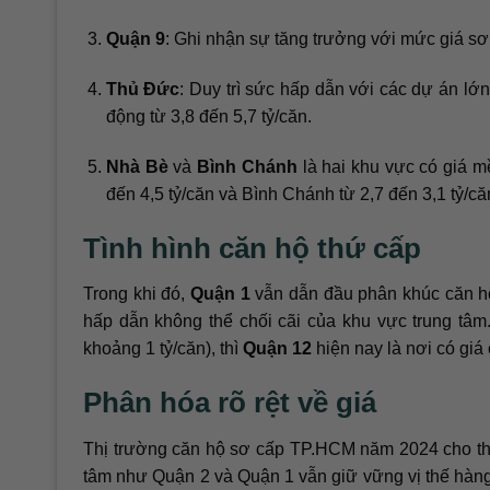
Quận 9
: Ghi nhận sự tăng trưởng với mức giá sơ
Thủ Đức
: Duy trì sức hấp dẫn với các dự án lớ
động từ 3,8 đến 5,7 tỷ/căn.
Nhà Bè
và
Bình Chánh
là hai khu vực có giá m
đến 4,5 tỷ/căn và Bình Chánh từ 2,7 đến 3,1 tỷ/c
Tình hình căn hộ thứ cấp
Trong khi đó,
Quận 1
vẫn dẫn đầu phân khúc căn hộ 
hấp dẫn không thể chối cãi của khu vực trung tâm
khoảng 1 tỷ/căn), thì
Quận 12
hiện nay là nơi có giá
Phân hóa rõ rệt về giá
Thị trường căn hộ sơ cấp TP.HCM năm 2024 cho thấ
tâm như Quận 2 và Quận 1 vẫn giữ vững vị thế hàng