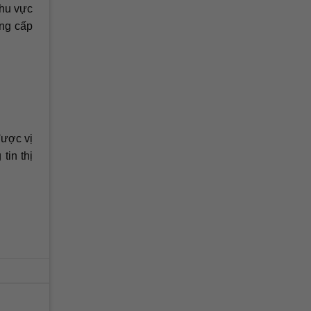
khu vực
ng cấp
được vị
tin thị