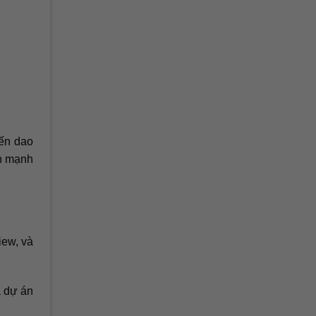
iến dao
ển mạnh
iew, và
à dự án