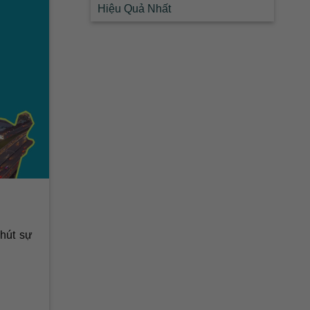
Hiệu Quả Nhất
hút sự