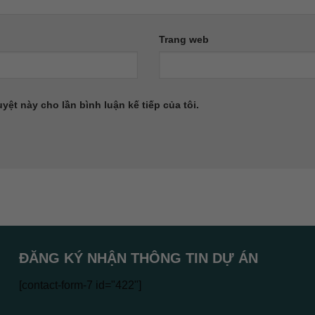
Trang web
uyệt này cho lần bình luận kế tiếp của tôi.
ĐĂNG KÝ NHẬN THÔNG TIN DỰ ÁN
[contact-form-7 id="422"]