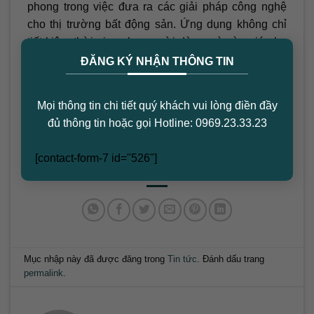
phong trong việc đưa ra các giải pháp công nghệ
cho thị trường bất động sản. Ứng dụng không chỉ
tiết kiệm thời gian cho người dùng mà còn giúp họ
×
tiếp cận thông tin một cách dễ dàng và nhanh chóng
ĐĂNG KÝ NHẬN THÔNG TIN
hơn. Hãy trải nghiệm ngay hôm nay để không bỏ lỡ
những cơ hội tốt nhất trong việc đầu tư và tìm kiếm
Mọi thông tin chi tiết quý khách vui lòng điền đầy
nhà đất chất lượng.
đủ thông tin hoặc gọi Hotline: 0969.23.33.23
Đừng quên truy cập vào
arioparkview.com
để cập
[contact-form-7 id="526"]
nhật thêm nhiều thông tin hấp dẫn về bất động sản.
Mục nhập này đã được đăng trong
Tin tức
. Đánh dấu trang
permalink
.